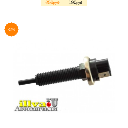
250
190
руб.
руб.
-24%