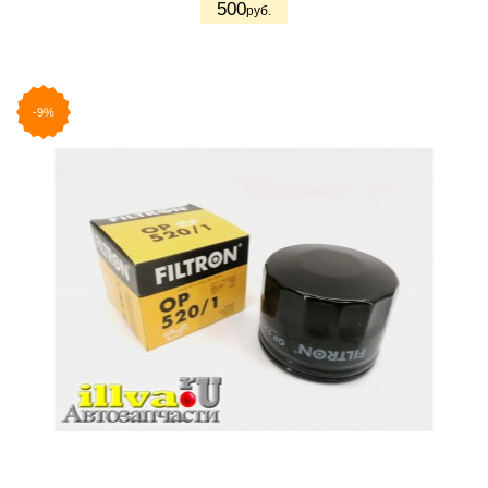
500
руб.
-9%