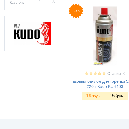
(1)
баллоны
-23%
Отзывы: 0
Газовый баллон для горелки 5
220 г Kudo KUH403
195
150
руб.
руб.