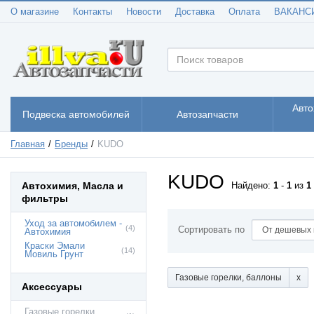
О магазине
Контакты
Новости
Доставка
Оплата
ВАКАНС
Авто
Подвеска автомобилей
Автозапчасти
Главная
Бренды
KUDO
KUDO
Автохимия, Масла и
Найдено:
1
-
1
из
1
фильтры
Уход за автомобилем -
(4)
Сортировать по
Автохимия
Краски Эмали
(14)
Мовиль Грунт
Газовые горелки, баллоны
Аксессуары
Газовые горелки,