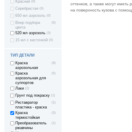
Красная
(0)
оттенков, а также могут иметь 
Серебристая
(0)
на поверхность кузова с помощ
650 мл аэрозоль
(0)
Веер подбора
(0)
цвета
520 мл аэрозоль
(3)
15 мл с кисточкой
(0)
ТИП ДЕТАЛИ
Краска
(9)
аэрозольная
Краска
(5)
аэрозольная для
суппортов
Лаки
(2)
Грунт под покраску
(1)
Реставратор
(1)
пластика - краска
Краска
(3)
термостойкая
Преобразователь
(1)
ржавчины