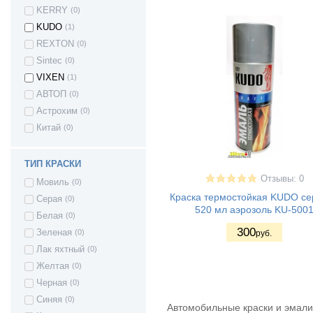
KERRY
(0)
KUDO
(1)
REXTON
(0)
Sintec
(0)
VIXEN
(1)
АВТОП
(0)
Астрохим
(0)
Китай
(0)
ТИП КРАСКИ
Отзывы: 0
Мовиль
(0)
Краска термостойкая KUDO се
Серая
(0)
520 мл аэрозоль KU-500
Белая
(0)
300
Зеленая
(0)
руб.
Лак яхтный
(0)
Желтая
(0)
Черная
(0)
Синяя
(0)
Автомобильные краски и эмали