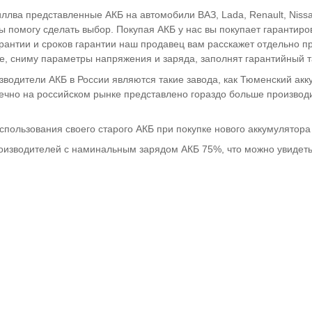
ллва представленные АКБ на автомобили ВАЗ, Lada, Renault, Nissa
 помогу сделать выбор. Покупая АКБ у нас вы покупает гарантиров
рантии и сроков гарантии наш продавец вам расскажет отдельно пр
е, сниму параметры напряжения и заряда, заполнят гарантийный т
водители АКБ в России являются такие завода, как Тюменский акк
 Конечно на российском рынке представлено гораздо больше произво
использования своего старого АКБ при покупке нового аккумулятор
роизводителей с наминальным зарядом АКБ 75%, что можно увидеть