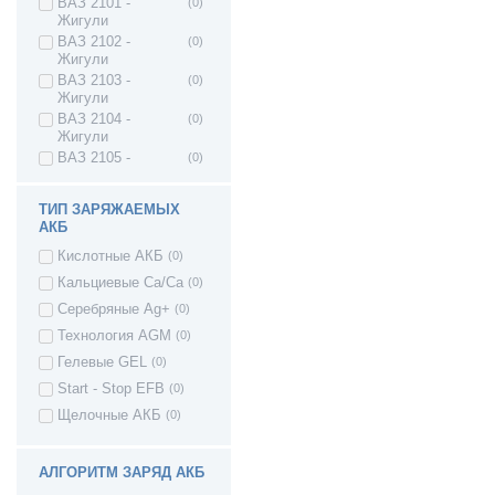
ВАЗ 2101 -
(0)
Жигули
ВАЗ 2102 -
(0)
Жигули
ВАЗ 2103 -
(0)
Жигули
ВАЗ 2104 -
(0)
Жигули
ВАЗ 2105 -
(0)
Жигули
ВАЗ 2106 -
(0)
ТИП ЗАРЯЖАЕМЫХ
Жигули
АКБ
ВАЗ 2107 -
(0)
Жигули
Кислотные АКБ
(0)
ВАЗ 2121 - Нива
(0)
Кальциевые Ca/Ca
(0)
4х4 3дв.
Серебряные Ag+
(0)
ВАЗ 21213 Нива
(0)
Технология AGM
(0)
ВАЗ 21214 (4x4)
(0)
Гелевые GEL
(0)
ВАЗ 2131 - Нива
(0)
4х4 5дв
Start - Stop EFB
(0)
ВАЗ 2123 - Нива II
(0)
Щелочные АКБ
(0)
ВАЗ 21236 -
(0)
Chevrolet Niva
ВАЗ 2108 - Лада/
(0)
АЛГОРИТМ ЗАРЯД АКБ
Спутник/ Самара1