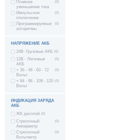
Плавное
(0)
ВАЗ 2109 - Лада/
(0)
уменьшение тока
Спутник/ Самара1
Импульсное
(0)
ВАЗ 21099 - Лада/
(0)
отключение
Самара1
Программируемые
(0)
ВАЗ 2113 - Лада
(0)
алгоритмы
Самара II 3дв.
хетч
ВАЗ 2114 - Лада
(0)
НАПРЯЖЕНИЕ АКБ
Самара II 5дв.
хетч
24В- Грузовые АКБ
(0)
ВАЗ 2115 - Лада
(0)
12В - Легковые
(0)
Самара II седан
АКБ
ВАЗ 2110 - Лада
(0)
+ 36 - 48 - 60 - 72
(0)
110
Вольт
ВАЗ 2111 - Лада
(0)
+ 84 - 96 - 108 - 120
(0)
111
Вольт
ВАЗ 2112 - Лада
(0)
112
ИНДИКАЦИЯ ЗАРЯДА
ВАЗ 2120 - Лада
(0)
АКБ
Надежда
ВАЗ 2170 - Приора
(0)
ЖК дисплей
(0)
седан
Стрелочный
(0)
ВАЗ 21708 -
(0)
Амперметр
Приора премьер
Стрелочный
(0)
ВАЗ 2171 - Приора
(0)
Вольтметр
универсал