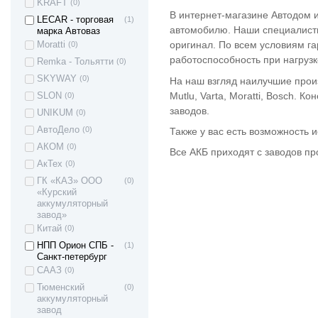
KRAFT
(0)
В интернет-магазине Автодом и
LECAR - торговая
(1)
автомобилю. Наши специалисты
марка Автоваз
оригинал. По всем условиям га
Moratti
(0)
работоспособность при нагрузк
Remka - Тольятти
(0)
SKYWAY
(0)
На наш взгляд наилучшие произ
Mutlu, Varta, Moratti, Bosch.
SLON
(0)
заводов.
UNIKUM
(0)
АвтоДело
(0)
Также у вас есть возможность 
АКОМ
(0)
Все АКБ приходят с заводов п
АкТех
(0)
ГК «КАЗ» ООО
(0)
«Курский
аккумуляторный
завод»
Китай
(0)
НПП Орион СПБ -
(1)
Санкт-петербург
СААЗ
(0)
Тюменский
(0)
аккумуляторный
завод