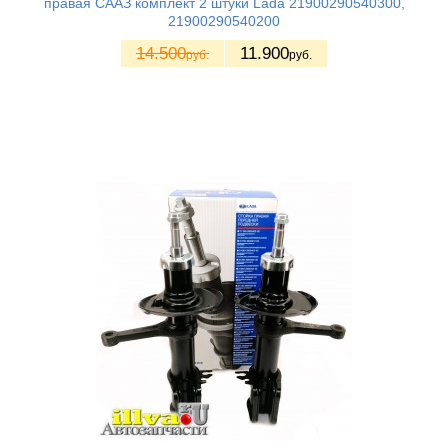
правая СААЗ комплект 2 штуки Lada 21900290540300,
21900290540200
14.500
11.900
руб.
руб.