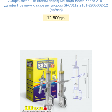
Амортизаторные стойки передние Лада Веста Кросс 2181
Демфи Премиум с газовым упором SFC8112 2181-2905002-12
(пр/лев)
12.800
руб.