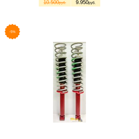
10.500
9.950
руб.
руб.
-5%