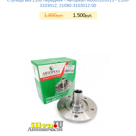
Ступица ваз 2108 передняя - Автореал AB083103015 - 2108-
3103012, 21080-3103012-00
1.890
1.500
руб.
руб.