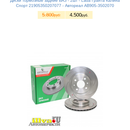
Диски тормозные задние ВАЗ - 2шт - Lada Гранта Калина
Спорт 21905350207077 - Автореал AB905-3502070
5.800
4.500
руб.
руб.