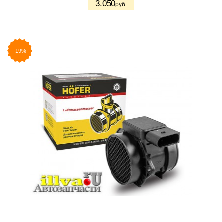
3.050
руб.
-19%