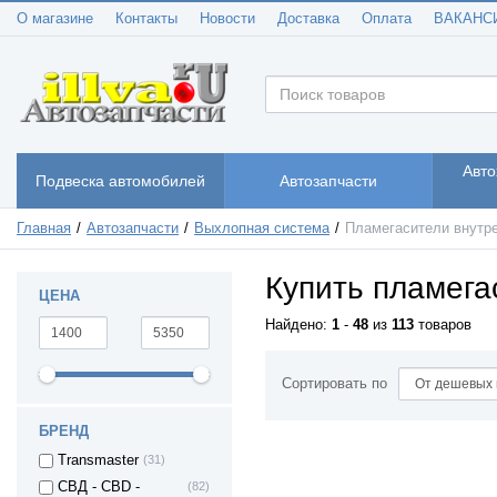
О магазине
Контакты
Новости
Доставка
Оплата
ВАКАНС
Авто
Подвеска автомобилей
Автозапчасти
Главная
Автозапчасти
Выхлопная система
Пламегасители внутр
Купить пламега
ЦЕНА
Найдено:
1
-
48
из
113
товаров
Сортировать по
БРЕНД
Transmaster
(31)
СВД - CBD -
(82)