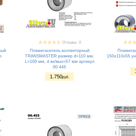
Отзывы: 0
ный
Пламегаситель коллекторный
Пламегас
р
TRANSMASTER размер d=110 мм,
150x110x55 у
L=100 мм, d вх/вых=57 мм артикул
00.445
1.750
руб.