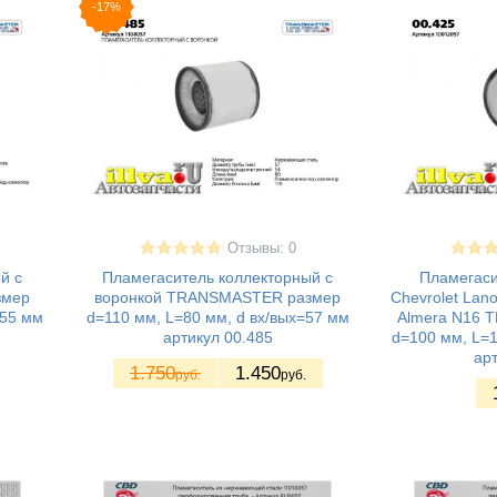
-17%
Отзывы: 0
й с
Пламегаситель коллекторный с
Пламегаси
змер
воронкой TRANSMASTER размер
Chevrolet Lano
=55 мм
d=110 мм, L=80 мм, d вх/вых=57 мм
Almera N16 
артикул 00.485
d=100 мм, L=1
арт
1.750
1.450
руб.
руб.