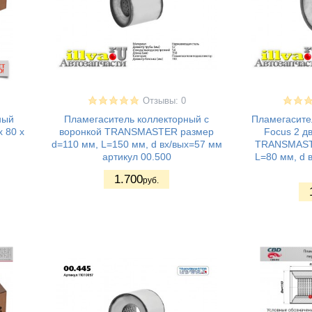
Отзывы: 0
ный
Пламегаситель коллекторный с
Пламегасите
 80 х
воронкой TRANSMASTER размер
Focus 2 дв
d=110 мм, L=150 мм, d вх/вых=57 мм
TRANSMASTE
артикул 00.500
L=80 мм, d 
1.700
руб.