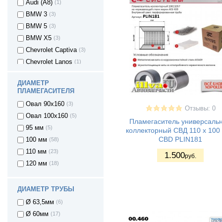
Audi (A8)
(1)
BMW 3
(3)
BMW 5
(3)
BMW X5
(3)
Chevrolet Captiva
(3)
Chevrolet Lanos
(1)
Citroen C4
(2)
ДИАМЕТР
Chery Tiggo
(1)
ПЛАМЕГАСИТЕЛЯ
Ford Focus 2
(3)
Овал 90х160
(3)
Отзывы: 0
Ford Focus 3
(1)
Овал 100х160
(5)
Пламегаситель универсаль
Hyundai Santa Fe
(3)
95 мм
(5)
коллекторный СВД 110 х 100 
Hyundai Solaris
(4)
CBD PLIN181
100 мм
(58)
Kia Spectra
(3)
110 мм
(23)
1.500
руб.
Kia Sorento
(3)
120 мм
(18)
Kia Cee'd JD
(1)
hatchback
Kia Cee'd JD sw
(1)
ДИАМЕТР ТРУБЫ
Kia Rio
(4)
Ø 63,5мм
(6)
LAND ROVER
(3)
Ø 60мм
(17)
FREELANDER