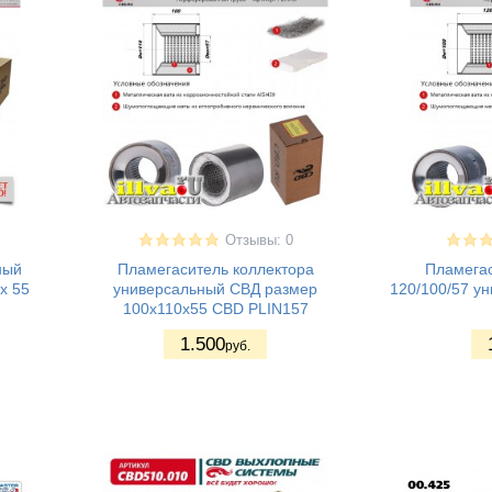
Отзывы: 0
ный
Пламегаситель коллектора
Пламегас
х 55
универсальный СВД размер
120/100/57 у
100x110x55 CBD PLIN157
1.500
руб.