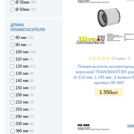
Ø 55мм
(69)
Mazda 3
(1)
Ø 50мм
(11)
Mazda 3 MPS
(1)
Mazda CX-5
(3)
Mitsubishi
(3)
ДЛИНА
PAJERO SPORT
ПЛАМЕГАСИТЕЛЯ
Mitsubishi
(3)
80 мм
(12)
Outlander
90 мм
(1)
Nissan Almera
(1)
100 мм
(16)
Nissan Primera
(2)
Отзывы: 0
110 мм
(4)
Nissan X-Trail
(4)
Пламегаситель коллекторны
120 мм
(12)
Peugeot 308
(2)
воронкой TRANSMASTER ра
130 мм
(8)
Peugeot Partner
(1)
d=110 мм, L=90 мм, d вх/вых=
140 мм
(8)
Toyota Rav4
(1)
артикул 00.460
150 мм
(12)
Opel Astra H
(3)
1.550
руб.
200 мм
(3)
Volkswagen Passat
(1)
210 мм
(3)
250 мм
(7)
290 мм
(7)
330 мм
(6)
380 мм
(6)