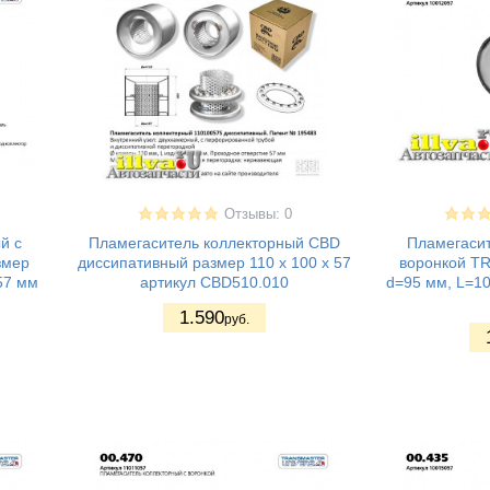
Отзывы: 0
й с
Пламегаситель коллекторный CBD
Пламегасит
змер
диссипативный размер 110 х 100 х 57
воронкой T
57 мм
артикул CBD510.010
d=95 мм, L=10
1.590
руб.