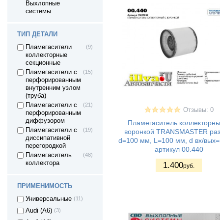
Выхлопные
системы
ТИП ДЕТАЛИ
Пламегасители
(9)
коллекторные
секционные
Пламегасители с
(15)
перфорированным
внутренним узлом
(труба)
Пламегасители с
(21)
Отзывы: 0
перфорированным
диффузором
Пламегаситель коллекторны
Пламегасители с
(19)
воронкой TRANSMASTER ра
диссипативной
d=100 мм, L=100 мм, d вх/вых
перегородкой
артикул 00.440
Пламегаситель
(48)
коллектора
1.400
руб.
ПРИМЕНИМОСТЬ
Универсальные
(11)
Audi (A6)
(3)