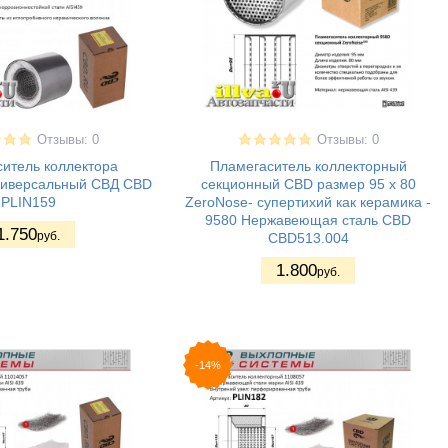
Отзывы: 0
Отзывы: 0
итель коллектора
Пламегаситель коллекторный
ниверсальный СВД CBD
секционный CBD размер 95 х 80
PLIN159
ZeroNose- супертихий как керамика -
9580 Нержавеющая сталь CBD
1.750
руб.
CBD513.004
1.800
руб.
-14%