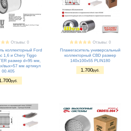
Отзывы: 0
Отзывы: 0
ль коллекторный Ford
Пламегаситель универсальный
с 1,6 и Chery Tiggo
коллекторный CBD размер
R размер d=95 мм,
140x100x55 PLIN180
вх/вых=57 мм артикул
1.700
руб.
00.405
1.700
руб.