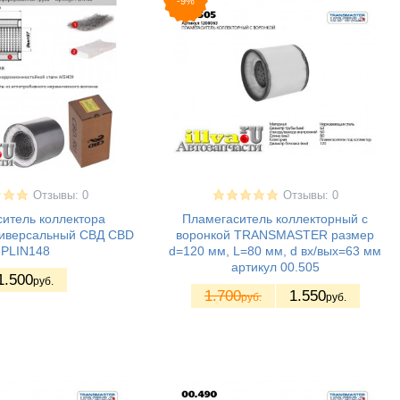
-9%
Отзывы: 0
Отзывы: 0
итель коллектора
Пламегаситель коллекторный с
ниверсальный СВД CBD
воронкой TRANSMASTER размер
PLIN148
d=120 мм, L=80 мм, d вх/вых=63 мм
артикул 00.505
1.500
руб.
1.700
1.550
руб.
руб.