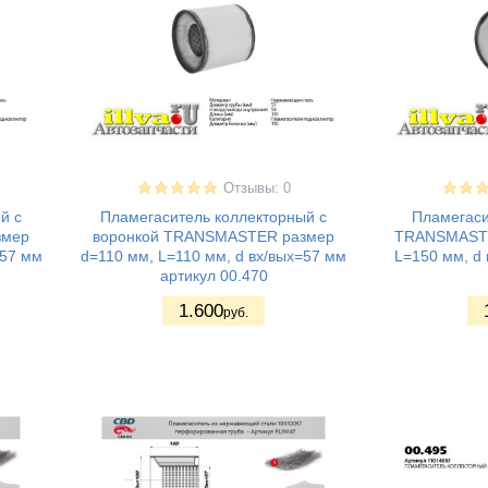
Отзывы: 0
й с
Пламегаситель коллекторный с
Пламегаси
змер
воронкой TRANSMASTER размер
TRANSMASTE
=57 мм
d=110 мм, L=110 мм, d вх/вых=57 мм
L=150 мм, d 
артикул 00.470
1.600
руб.