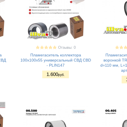
Отзывы: 0
а
Пламегаситель коллектора
Пламегасит
СВД
100x100x55 универсальный СВД CBD
воронкой T
- PLIN147
d=110 мм, L=1
арт
1.600
руб.