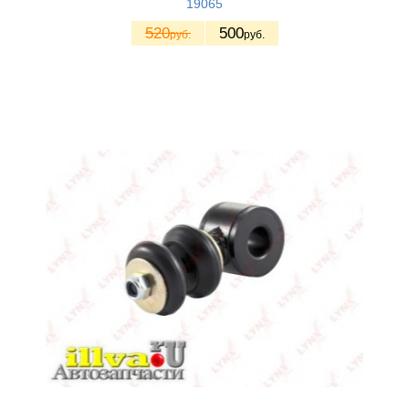
19065
520
500
руб.
руб.