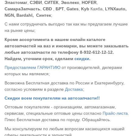
Эластомаг
,
СЭВИ
,
СИТЕК
,
Эволекс
,
HOFER
,
СамараЗапчасть
,
CBD
,
БРТ
,
Gates
,
Kyb
Каяба,
LYNXauto,
NGN, Bardahl, Синтек
;
С нами сотрудничать выгодно так как мы предлагаем лучшие
на рынке цены;
Кроме ассортимента в нашем онлайн каталоге
автозапчастей на ваз и иномарки, вы можете заказывать
любые автозапчасти по телефону 8-932-612-12-12.
Найдем, уточним срок, сделаем
скидки
.
Предоставляем ГАРАНТИЮ
от производителей, дилерами
которых мы являемся;
Возможна Бесплатная доставка по России и Екатеринбургу,
согласно условиям в разделе
Доставка
;
Скидки всем покупателям на автозапчасти!!
Оптовым покупателям - организациям, автомагазинам,
сервисам, специальные оптовые цены согласно
Прайс-листа
.
Плюс Бесплатная доставка по городу. Обращайтесь.
Мы консультируем по любым вопросам касающихся нашей
сферы деятельности и запчастей.