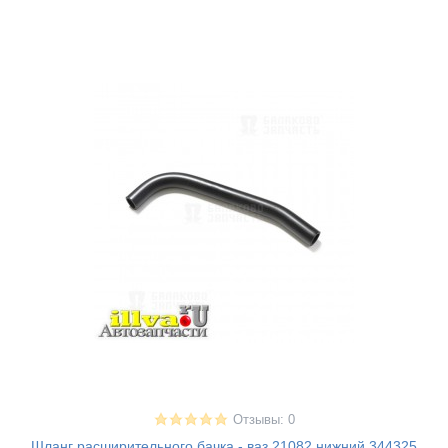
Отзывы: 0
Шланг расширительного бачка - ваз 21082 нижний 344325