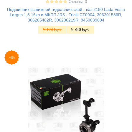
Отзывы: 0
Подшипник выжимной гидравлический - ваз 2180 Lada Vesta
Largus 1,8 16кл и МКПП JR5 - Trialli CT0904, 306201586R,
306205482R, 306206219R, 8450039694
5.650
5.400
руб.
руб.
-4%