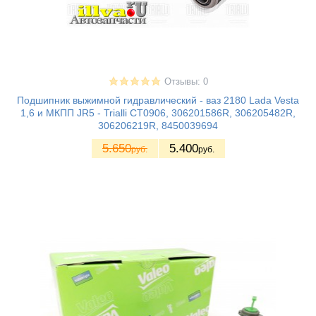
Отзывы: 0
Подшипник выжимной гидравлический - ваз 2180 Lada Vesta
1,6 и МКПП JR5 - Trialli CT0906, 306201586R, 306205482R,
306206219R, 8450039694
5.650
5.400
руб.
руб.