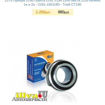
2170 Приора 2190 Гранта 2192 2194 2180 Веста 1118 Калина
1я и 2я - 2181-1601180 - Trialli CT190
1.250
980
руб.
руб.