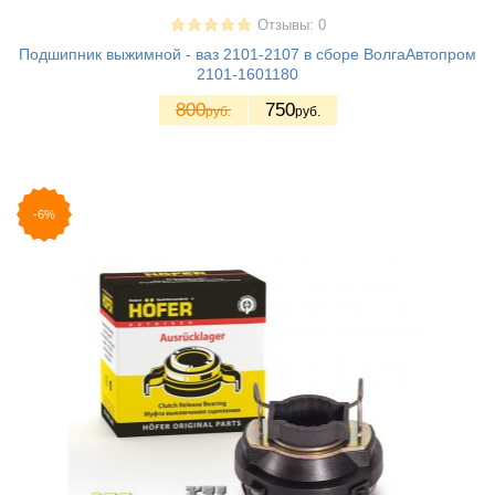
Отзывы: 0
Подшипник выжимной - ваз 2101-2107 в сборе ВолгаАвтопром
2101-1601180
800
750
руб.
руб.
-6%