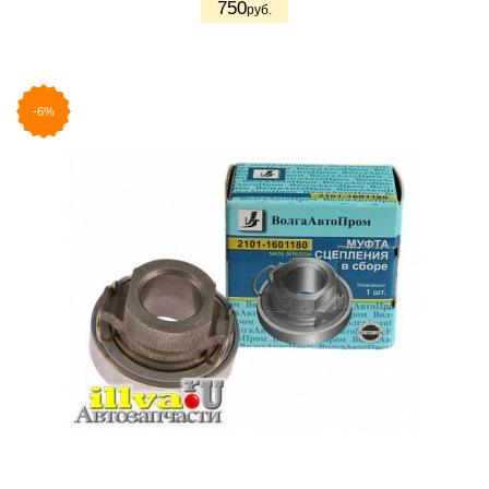
750
руб.
-6%