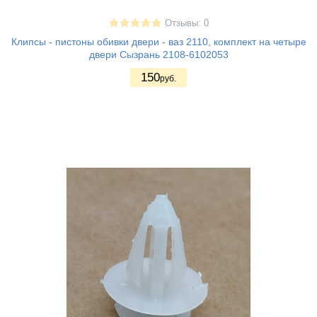
Отзывы: 0
Клипсы - пистоны обивки двери - ваз 2110, комплект на четыре
двери Сызрань 2108-6102053
150
руб.