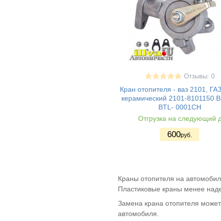
газ 2705 - соболь
(2)
газ 2705 - газель
(1)
газ 2752
(1)
газ 3102 - волга
(4)
газ 31029 волга
(3)
газ 3110 - волга
(4)
газ 31105 - волга
(4)
Отзывы: 0
газ 3302 - газель
(4)
Кран отопителя - ваз 2101, ГА
керамический 2101-8101150 Ba
газ 3221
(1)
BTL- 0001CH
газ 3307
(2)
Отгрузка на следующий 
газель next
(1)
600
газон-next (14-)
(1)
руб.
уаз хантер
(1)
(Hanter)
uaz patriot / уаз
(1)
патриот
Краны отопителя на автомобил
уаз 3151
(1)
Пластиковые краны менее наде
уаз 3160
(1)
Замена крана отопителя может
автомобиля.