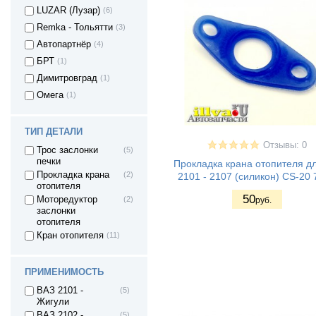
LUZAR (Лузар)
(6)
Remka - Тольятти
(3)
Автопартнёр
(4)
БРТ
(1)
Димитровград
(1)
Омега
(1)
ТИП ДЕТАЛИ
Отзывы: 0
Трос заслонки
(5)
печки
Прокладка крана отопителя дл
Прокладка крана
(2)
2101 - 2107 (силикон) CS-20 
отопителя
50
Моторедуктор
(2)
руб.
заслонки
отопителя
Кран отопителя
(11)
ПРИМЕНИМОСТЬ
ВАЗ 2101 -
(5)
Жигули
ВАЗ 2102 -
(5)