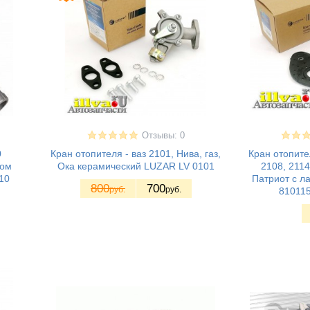
Отзывы: 0
0
Кран отопителя - ваз 2101, Нива, газ,
Кран отопите
ком
Ока керамический LUZAR LV 0101
2108, 2114
10
Патриот с ла
800
700
руб.
руб.
810115