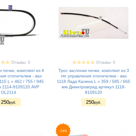
Отзывы: 0
Отзывы: 0
и печки, комплект из 4
Трос заслонки печки, комплект из 3
ния отопителем - ваз
тяг управления отопителем - ваз
115 L = 462 / 755 / 945
1118 Лада Калина L = 359 / 585 / 665
л 2114-8109120 AVP
мм Димитровград артикул 1118-
OL2114
8109120
250
250
руб.
руб.
-24%