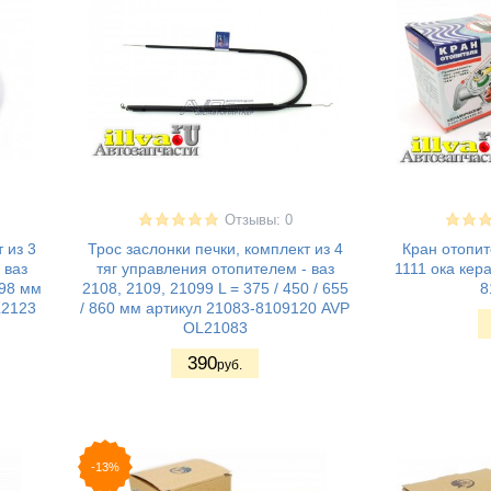
Отзывы: 0
 из 3
Трос заслонки печки, комплект из 4
Кран отопит
 ваз
тяг управления отопителем - ваз
1111 ока кер
298 мм
2108, 2109, 21099 L = 375 / 450 / 655
8
L2123
/ 860 мм артикул 21083-8109120 AVP
OL21083
390
руб.
-13%