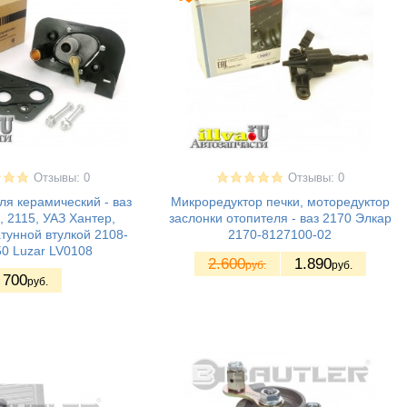
Отзывы: 0
Отзывы: 0
ля керамический - ваз
Микроредуктор печки, моторедуктор
, 2115, УАЗ Хантер,
заслонки отопителя - ваз 2170 Элкар
тунной втулкой 2108-
2170-8127100-02
0 Luzar LV0108
2.600
1.890
руб.
руб.
700
руб.