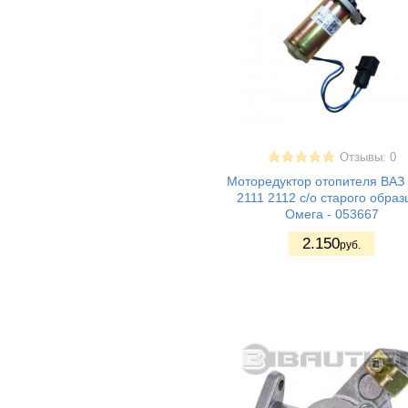
ВАЗ 2190 - Гранта
(1)
седан
ВАЗ 21905 -
(1)
Гранта седан
(Sport)
ВАЗ 2191 - Гранта
(1)
хетчбек (лифтбек)
ВАЗ 2192 - Kalina
(1)
II Хэтчбек
Lada Kalina 2
(1)
Отзывы: 0
Granta FL (2194)
Моторедуктор отопителя ВАЗ
Cross
2111 2112 с/о старого образ
ВАЗ 1111 - Ока
(3)
Омега - 053667
ВАЗ 1117 - Калина
(2)
I универсал
2.150
руб.
ВАЗ 1118 - Калина
(2)
I седан
ВАЗ 1119 - Калина
(2)
I хетчбек
ВАЗ 11198 -
(2)
Калина I спорт
газ 2217
(1)
газ 2217 - соболь
(1)
газ 2410 - волга
(4)