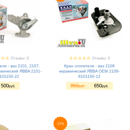
Отзывы: 0
Отзывы: 0
еля - ваз 2101, 2107,
Кран отопителя - ваз 2108
амический ЯBBA 2101-
керамический ЯBBA OEM 2108-
101150-22
8101150-12
500
850
650
руб.
руб.
руб.
-27%