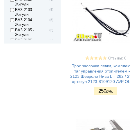
Жигули
ВАЗ 2103 -
(5)
Жигули
ВАЗ 2104 -
(5)
Жигули
ВАЗ 2105 -
(5)
Жигули
ВАЗ 2106 -
(5)
Жигули
ВАЗ 2107 -
(5)
Жигули
Отзывы: 0
ВАЗ 2121 - Нива
(2)
4х4 3дв.
Трос заслонки печки, комплект
тяг управления отопителем -
ВАЗ 21213 Нива
(3)
2123 Шевроле Нива L = 282 / 
ВАЗ 21214 (4x4)
(2)
артикул 2123-8109120 AVP O
ВАЗ 2131 - Нива
(1)
4х4 5дв
250
руб.
ВАЗ 2123 - Нива II
(1)
ВАЗ 21236 -
(1)
Chevrolet Niva
ВАЗ 2108 - Лада/
(3)
Спутник/ Самара1
ВАЗ 2109 - Лада/
(3)
Спутник/ Самара1