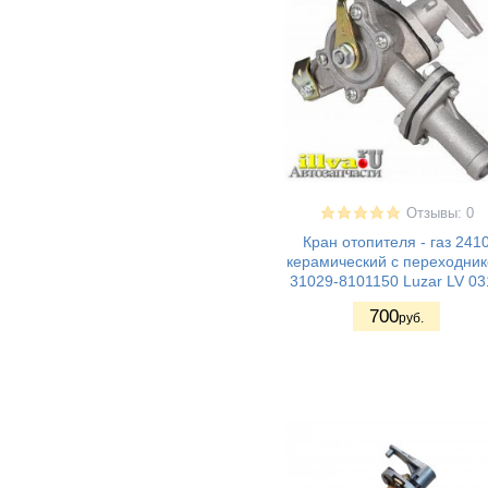
ВАЗ 21099 - Лада/
(3)
Самара1
ВАЗ 2113 - Лада
(3)
Самара II 3дв.
хетч
ВАЗ 2114 - Лада
(3)
Самара II 5дв.
хетч
ВАЗ 2115 - Лада
(3)
Самара II седан
ВАЗ 2110 - Лада
(1)
Отзывы: 0
110
ВАЗ 2111 - Лада
(2)
Кран отопителя - газ 241
111
керамический с переходни
ВАЗ 2112 - Лада
(1)
31029-8101150 Luzar LV 03
112
ВАЗ 2170 - Приора
(1)
700
руб.
седан
ВАЗ 21708 -
(1)
Приора премьер
ВАЗ 2171 - Приора
(1)
универсал
ВАЗ 2172 - Приора
(1)
хетчбек
ВАЗ 21728 -
(1)
Приора купе