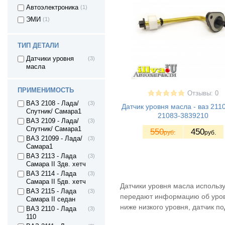
Автоэлектроника
(1)
ЭМИ
(1)
ТИП ДЕТАЛИ
Датчики уровня
(3)
масла
ПРИМЕНИМОСТЬ
Отзывы: 0
ВАЗ 2108 - Лада/
(3)
Датчик уровня масла - ваз 21
Спутник/ Самара1
21083-3839210
ВАЗ 2109 - Лада/
(3)
Спутник/ Самара1
550
450
руб.
руб.
ВАЗ 21099 - Лада/
(3)
Самара1
ВАЗ 2113 - Лада
(3)
Самара II 3дв. хетч
ВАЗ 2114 - Лада
(3)
Самара II 5дв. хетч
Датчики уровня масла использу
ВАЗ 2115 - Лада
(3)
передают информацию об уровн
Самара II седан
ниже низкого уровня, датчик п
ВАЗ 2110 - Лада
(3)
110