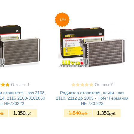
-12%
Отзывы: 1
Отзывы: 0
и отопителя - ваз 2108,
Радиатор отопителя, печки - ваз
114, 2115 2108-8101060
2110, 2112 до 2003 - Hofer Германия
er HF730222
HF 730 223
1.350
1.540
1.350
уб.
руб.
руб.
руб.