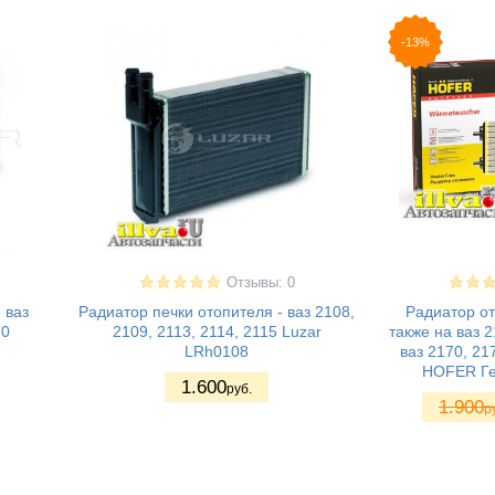
-13%
Отзывы: 0
 ваз
Радиатор печки отопителя - ваз 2108,
Радиатор от
10
2109, 2113, 2114, 2115 Luzar
также на ваз 2
LRh0108
ваз 2170, 21
HOFER Ге
1.600
руб.
1.900
р