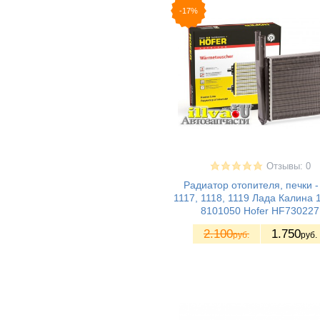
ВАЗ 2112 - Лада
(14)
-17%
112
ВАЗ 2120 - Лада
(3)
Надежда
ВАЗ 2170 -
(22)
Приора седан
ВАЗ 21708 -
(17)
Приора премьер
ВАЗ 2171 -
(20)
Приора
универсал
ВАЗ 2172 -
(20)
Приора хетчбек
ВАЗ 21728 -
(14)
Отзывы: 0
Приора купе
Радиатор отопителя, печки -
ВАЗ 2190 -
(21)
1117, 1118, 1119 Лада Калина 
Гранта седан
8101050 Hofer HF730227
ВАЗ 21928 - Kalina
(9)
II Kross
2.100
1.750
руб.
руб.
ВАЗ 21905 -
(15)
Гранта седан
(Sport)
ВАЗ 2191 -
(15)
Гранта хетчбек
(лифтбек)
ВАЗ 2192 - Kalina
(20)