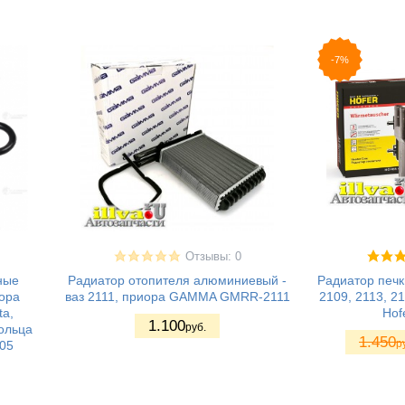
-7%
Отзывы: 0
ные
Радиатор отопителя алюминиевый -
Радиатор печк
ора
ваз 2111, приора GAMMA GMRR-2111
2109, 2113, 2
ta,
Hof
1.100
руб.
ольца
1.450
р
005