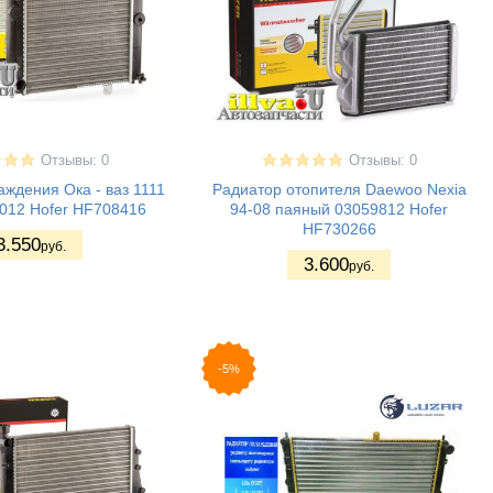
Отзывы: 0
Отзывы: 0
ждения Ока - ваз 1111
Радиатор отопителя Daewoo Nexia
1012 Hofer HF708416
94-08 паяный 03059812 Hofer
HF730266
3.550
руб.
3.600
руб.
-5%