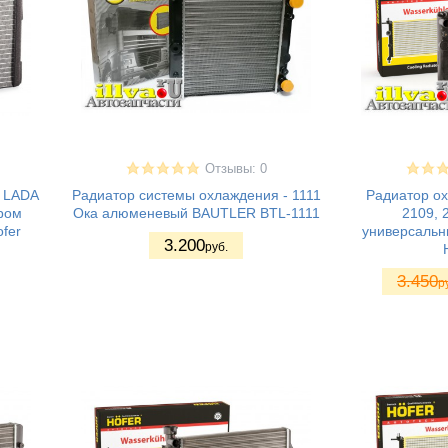
Отзывы: 0
0 LADA
Радиатор системы охлаждения - 1111
Радиатор ох
ром
Ока алюменевый BAUTLER BTL-1111
2109, 
fer
универсаль
3.200
руб.
3.450
р