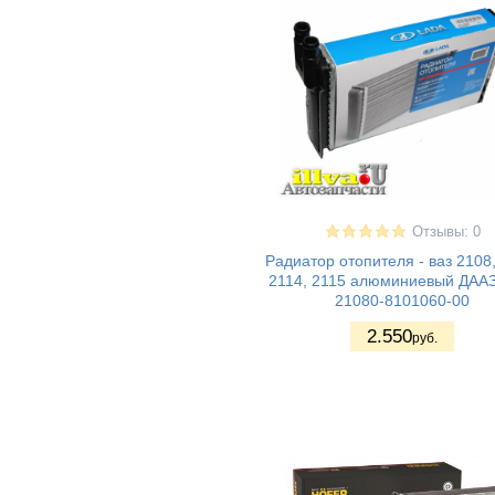
II Хэтчбек
Lada Kalina 2
(17)
Granta FL (2194)
Cross
ВАЗ 1111 - Ока
(7)
ВАЗ 1117 -
(12)
Калина I
универсал
ВАЗ 1118 -
(14)
Калина I седан
ВАЗ 1119 -
(15)
Калина I хетчбек
Отзывы: 0
ВАЗ 11198 -
(5)
Радиатор отопителя - ваз 2108,
Калина I спорт
2114, 2115 алюминиевый ДААЗ
ВАЗ 2180 - Lada
(13)
21080-8101060-00
Vesta (Лада
Веста)
2.550
руб.
ВАЗ 2181 LADA
(5)
Vesta SW Cross
(Лада Веста
Кросс)
Vesta Sport -
(3)
Веста спорт
LADA VESTA
(2)
CROSS
Lada XRAY (Лада
(4)