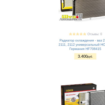
газон-next (14-)
(1)
газон Next
(1)
уаз хантер
(3)
(Hanter)
uaz patriot / уаз
(4)
патриот
уаз 3151
(2)
уаз 31512
(1)
Отзывы: 0
уаз 3160
(4)
Радиатор охлаждения - ваз 2
2111, 2112 универсальный H
УАЗ 452
(1)
Германия HF708415
(санитарка)
ALFA ROMEO
(1)
3.400
руб.
Audi 100
(1)
Audi (A1)
(5)
Audi (A3)
(6)
Audi (A4)
(3)
Audi (A5)
(1)
Audi (A6)
(3)
Audi (Q3)
(2)
Audi (Q5)
(2)
Audi (TT)
(2)