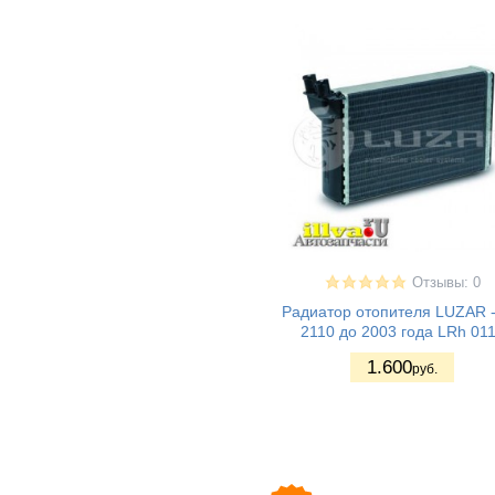
ВАЗ 2131 - Нива
(4)
4х4 5дв
ВАЗ 2123 - Нива II
(8)
ВАЗ 21236 -
(7)
Chevrolet Niva
ВАЗ 2108 - Лада/
(13)
Спутник/
Самара1
ВАЗ 2109 - Лада/
(13)
Спутник/
Самара1
ВАЗ 21099 -
(13)
Лада/ Самара1
ВАЗ 2113 - Лада
(12)
Отзывы: 0
Самара II 3дв.
хетч
Радиатор отопителя LUZAR -
ВАЗ 2114 - Лада
(12)
2110 до 2003 года LRh 01
Самара II 5дв.
1.600
хетч
руб.
ВАЗ 2115 - Лада
(12)
Самара II седан
ВАЗ 2110 - Лада
(14)
110
ВАЗ 2111 - Лада
(15)
111