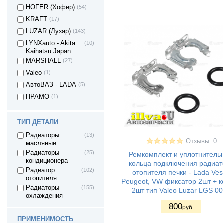
HOFER (Хофер)
(54)
KRAFT
(17)
LUZAR (Лузар)
(143)
LYNXauto - Akita
(10)
Kaihatsu Japan
MARSHALL
(27)
Valeo
(1)
АвтоВАЗ - LADA
(5)
ПРАМО
(1)
ТИП ДЕТАЛИ
Радиаторы
(13)
Отзывы: 0
масляные
Радиаторы
(25)
Ремкомплект и уплотнитель
кондиционера
кольца подключения радиат
Радиатор
(102)
отопителя печки - Lada Ves
отопителя
Peugeot, VW фиксатор 2шт + к
Радиаторы
(155)
2шт тип Valeo Luzar LGS 0
охлаждения
800
руб.
ПРИМЕНИМОСТЬ