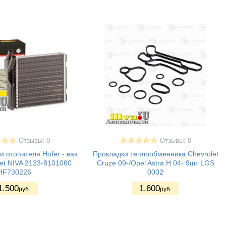
Отзывы: 0
Отзывы: 0
и отопителя Hofer - ваз
Прокладки теплообменника Chevrolet
et NIVA 2123-8101060
Cruze 09-/Opel Astra H 04- 9шт LGS
HF730226
0002
1.500
1.600
руб.
руб.