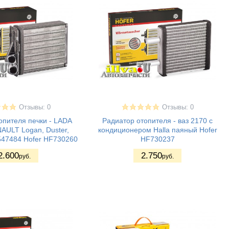
Отзывы: 0
Отзывы: 0
опителя печки - LADA
Радиатор отопителя - ваз 2170 с
AULT Logan, Duster,
кондиционером Halla паяный Hofer
547484 Hofer HF730260
HF730237
2.600
2.750
руб.
руб.