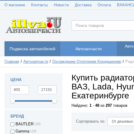
О магазине
Контакты
Новости
Доставка
Оплата
ВАКАНС
Авто
Подвеска автомобилей
Автозапчасти
Главная
Автозапчасти
Охлаждение Отопление Кондиционер
Ради
Купить радиато
ЦЕНА
ВАЗ, Lada, Hyun
Екатеринбурге
Найдено:
1
-
48
из
297
товаров
БРЕНД
Сортировать по
BAUTLER
(20)
Gamma
(19)