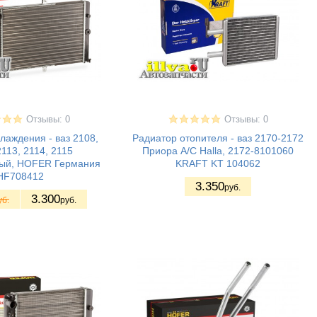
Отзывы: 0
Отзывы: 0
лаждения - ваз 2108,
Радиатор отопителя - ваз 2170-2172
2113, 2114, 2115
Приора А/С Halla, 2172-8101060
ный, HOFER Германия
KRAFT KT 104062
HF708412
3.350
руб.
3.300
уб.
руб.