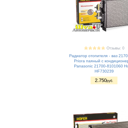
Иксрей) Cross
ВАЗ Lada XRay
(10)
Lada Largus -
(19)
Ларгус
ИЖ 2126 Ода
(2)
газ 2217
(6)
газ 2217 - соболь
(4)
газ 2705 - соболь
(6)
Отзывы: 0
газ 2705 - газель
(4)
Радиатор отопителя - ваз 217
газ 2752
(8)
Priora паяный с кондиционе
Panasonic 21700-8101060 Ho
газ 3102 - волга
(1)
HF730239
газ 3110 - волга
(3)
2.750
руб.
газ 31105 - волга
(3)
газ 3302 - газель
(21)
газ 3221
(6)
газ 3307
(2)
газ 3310 - валдай
(1)
газель бизнес
(8)
газель next
(10)