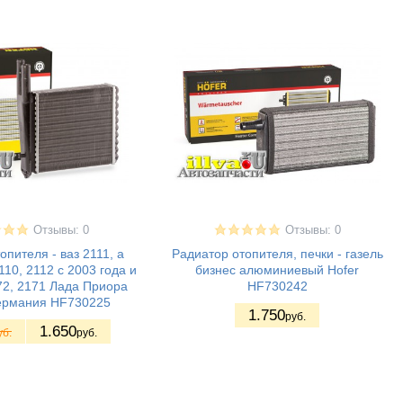
Отзывы: 0
Отзывы: 0
опителя - ваз 2111, а
Радиатор отопителя, печки - газель
110, 2112 с 2003 года и
бизнес алюминиевый Hofer
72, 2171 Лада Приора
HF730242
рмания HF730225
1.750
руб.
1.650
уб.
руб.