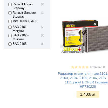
Renault Logan
(2)
Stepway II
Renault Sandero
(2)
Stepway II
Mitsubishi ASX
(3)
ВАЗ 2101 -
(7)
Жигули
ВАЗ 2102 -
(7)
Жигули
ВАЗ 2103 -
(8)
Жигули
ВАЗ 2104 -
(10)
Жигули
ВАЗ 2105 -
(13)
Жигули
Отзывы: 0
ВАЗ 2106 -
(13)
Жигули
Радиатор отопителя - ваз 2101,
2103, 2104, 2105, 2106, 2107
ВАЗ 2107 -
(14)
Жигули
1111 узкий HOFER Герман
ВАЗ 2121 - Нива
(6)
HF730228
4х4 3дв.
1.400
ВАЗ 21213 Нива
(8)
руб.
ВАЗ 21214 (4x4)
(10)
Lada 4x4 URBAN
(2)