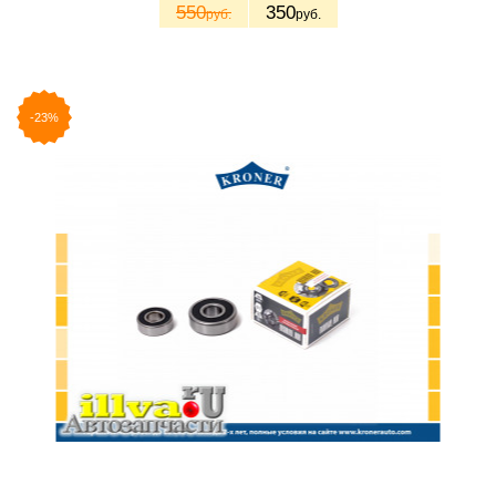
550
350
руб.
руб.
-23%