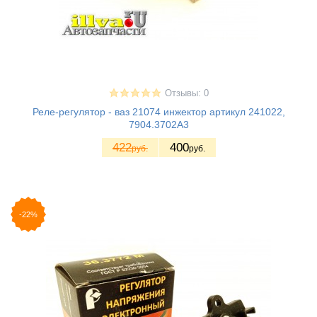
Отзывы: 0
Реле-регулятор - ваз 21074 инжектор артикул 241022,
7904.3702А3
422
400
руб.
руб.
-22%