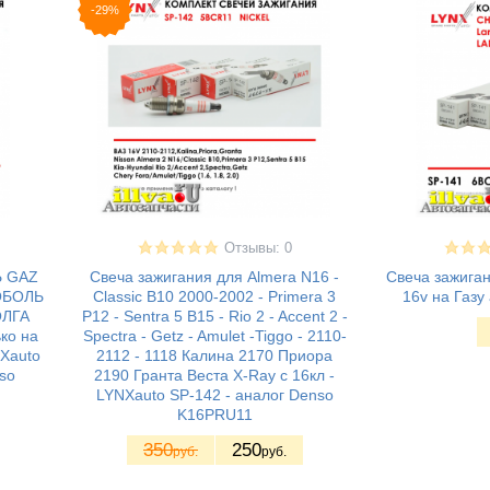
-29%
Отзывы: 0
Ь GAZ
Свеча зажигания для Almera N16 -
Свеча зажиган
СОБОЛЬ
Classic B10 2000-2002 - Primera 3
16v на Газу
ОЛГА
P12 - Sentra 5 B15 - Rio 2 - Accent 2 -
ко на
Spectra - Getz - Amulet -Tiggo - 2110-
NXauto
2112 - 1118 Калина 2170 Приора
so
2190 Гранта Веста X-Ray c 16кл -
LYNXauto SP-142 - аналог Denso
K16PRU11
350
250
руб.
руб.