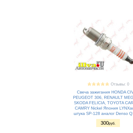
газ 31029 волга
(5)
газ 3110 - волга
(4)
газ 31105 - волга
(3)
газ 3302 - газель
(8)
газ 3221
(1)
газ 3307
(4)
газ 3310 - валдай
(3)
газель next
(1)
москвич 2141
(2)
uaz patriot / уаз
(1)
патриот
уаз 3151
(4)
Отзывы: 0
уаз 31512
(2)
Свеча зажигания HONDA CIV
уаз 31519
(2)
PEUGEOT 306, RENAULT ME
уаз 3160
(3)
SKODA FELICIA, TOYOTA CAR
CAMRY Nickel Япония LYNXau
Audi 100
(8)
штука SP-128 аналог Denso 
Audi 80
(5)
300
Audi (A1)
(5)
руб.
Audi (A2)
(6)