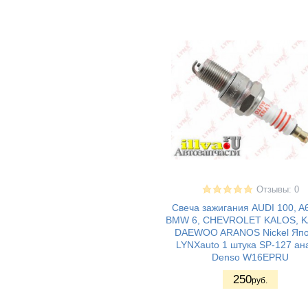
ВАЗ 2190 -
(27)
Гранта седан
ВАЗ 21928 -
(11)
Kalina II Kross
ВАЗ 21905 -
(23)
Гранта седан
(Sport)
ВАЗ 2191 -
(23)
Гранта хетчбек
(лифтбек)
ВАЗ 2192 - Kalina
(19)
II Хэтчбек
Lada Kalina 2
(14)
Granta FL (2194)
Cross
ВАЗ 1111 - Ока
(2)
Отзывы: 0
ВАЗ 1117 -
(19)
Калина I
Свеча зажигания AUDI 100, A6
универсал
BMW 6, CHEVROLET KALOS, K
ВАЗ 1118 -
(19)
DAEWOO ARANOS Nickel Яп
Калина I седан
LYNXauto 1 штука SP-127 ан
ВАЗ 1119 -
(21)
Denso W16EPRU
Калина I хетчбек
250
ВАЗ 11198 -
(15)
руб.
Калина I спорт
ВАЗ 2180 - Lada
(11)