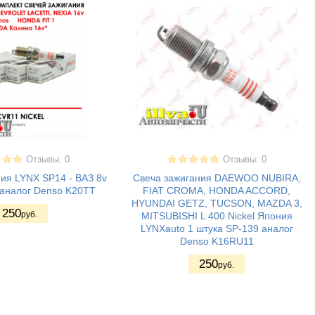
Отзывы: 0
Отзывы: 0
ия LYNX SP14 - ВАЗ 8v
Свеча зажигания DAEWOO NUBIRA,
 аналог Denso K20TT
FIAT CROMA, HONDA ACCORD,
HYUNDAI GETZ, TUCSON, MAZDA 3,
250
руб.
MITSUBISHI L 400 Nickel Япония
LYNXauto 1 штука SP-139 аналог
Denso K16RU11
250
руб.