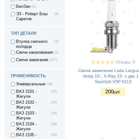
БелЗан
(1)
ЭЗ - Роберт Бош
(9)
Саратов
ТИП ДЕТАЛИ
Втулка свечного
(1)
колодца
Свечи накаливания
(1)
Свечи зажигания
(217)
Отзывы: 0
Свеча зажигания Lada Largus
Vesta 15-, X-Ray 15- с двс 1
ПРИМЕНИМОСТЬ
StartVolt VSP 0113
Универсальные
(18)
200
ВАЗ 2101 -
(15)
руб.
Жигули
ВАЗ 2102 -
(14)
Жигули
ВАЗ 2103 -
(14)
Жигули
ВАЗ 2104 -
(16)
Жигули
ВАЗ 2105 -
(16)