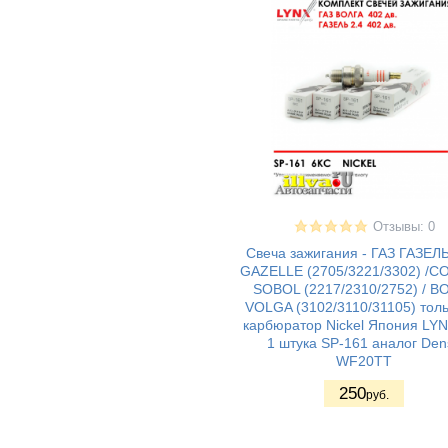
Самара II 5дв.
хетч
ВАЗ 2115 - Лада
(25)
Самара II седан
ВАЗ 2110 - Лада
(43)
110
ВАЗ 2111 - Лада
(32)
111
ВАЗ 2112 - Лада
(38)
112
ВАЗ 2120 - Лада
(1)
Надежда
ВАЗ (все ДВС
(1)
Отзывы: 0
LPG 16v на ГАЗу)
Свеча зажигания - ГАЗ ГАЗЕЛ
ВАЗ 2170 -
(28)
GAZELLE (2705/3221/3302) /
Приора седан
SOBOL (2217/2310/2752) / В
ВАЗ 21708 -
(24)
VOLGA (3102/3110/31105) толь
Приора премьер
карбюратор Nickel Япония LY
ВАЗ 2171 -
(25)
1 штука SP-161 аналог Den
Приора
WF20TT
универсал
ВАЗ 2172 -
(26)
250
руб.
Приора хетчбек
ВАЗ 21728 -
(21)
Приора купе