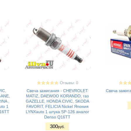
Отзывы: 0
IC,
Свеча зажигания - CHEVROLET
Свеча зажи
GANE,
MATIZ, DAEWOO KORANDO, газ
INA ,
GAZELLE, HONDA CIVIC, SKODA
to 1
FAVORIT, FELICIA Nickel Япония
Q16TT
LYNXauto 1 штука SP-126 аналог
Denso Q16TT
300
руб.