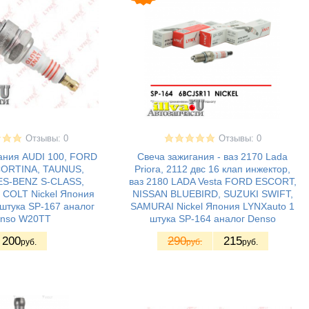
Отзывы: 0
Отзывы: 0
ания AUDI 100, FORD
Свеча зажигания - ваз 2170 Lada
CORTINA, TAUNUS,
Priora, 2112 двс 16 клап инжектор,
S-BENZ S-CLASS,
ваз 2180 LADA Vesta FORD ESCORT,
 COLT Nickel Япония
NISSAN BLUEBIRD, SUZUKI SWIFT,
штука SP-167 аналог
SAMURAI Nickel Япония LYNXauto 1
nso W20TT
штука SP-164 аналог Denso
200
290
215
руб.
руб.
руб.