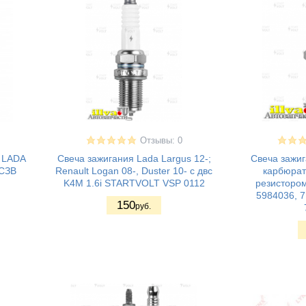
Отзывы: 0
, LADA
Свеча зажигания Lada Largus 12-;
Свеча зажиг
РСЗВ
Renault Logan 08-, Duster 10- с двс
карбюрат
K4M 1.6i STARTVOLT VSP 0112
резистором
5984036, 7
150
руб.