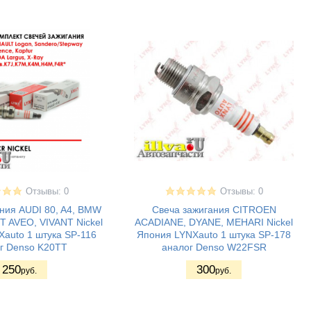
Отзывы: 0
Отзывы: 0
ния AUDI 80, A4, BMW
Свеча зажигания CITROEN
 AVEO, VIVANT Nickel
ACADIANE, DYANE, MEHARI Nickel
auto 1 штука SP-116
Япония LYNXauto 1 штука SP-178
г Denso K20TT
аналог Denso W22FSR
250
300
руб.
руб.