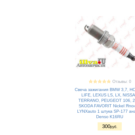
Vesta (Лада
Веста)
ВАЗ 2181 LADA
(9)
Vesta SW Cross
(Лада Веста
Кросс)
Vesta Sport -
(5)
Веста спорт
LADA VESTA
(4)
CROSS
Lada XRAY (Лада
(6)
Иксрей) Cross
ВАЗ Lada XRay
(8)
Lada Largus -
(17)
Ларгус
Отзывы: 0
ИЖ 2126 Ода
(3)
Свеча зажигания BMW 3,7, 
газ 2217
(2)
LIFE, LEXUS LS, LX, NISS
газ 2217 - соболь
(5)
TERRANO, PEUGEOT 106, 2
газ 2410 - волга
(4)
SKODA FAVORIT Nickel Япо
LYNXauto 1 штука SP-177 ан
газ 2705 - соболь
(4)
Denso K16RU
газ 2705 - газель
(3)
300
газ 2752
(3)
руб.
газ 3102 - волга
(8)