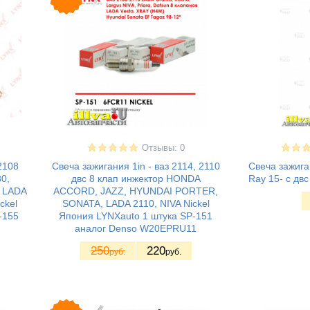
Отзывы: 0
2108
Свеча зажигания 1in - ваз 2114, 2110
Свеча зажига
0,
двс 8 клап инжектор HONDA
Ray 15- с двс
 LADA
ACCORD, JAZZ, HYUNDAI PORTER,
ckel
SONATA, LADA 2110, NIVA Nickel
-155
Япония LYNXauto 1 штука SP-151
аналог Denso W20EPRU11
250
220
руб.
руб.