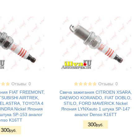
Отзывы: 0
Отзывы: 0
ания FIAT FREEMONT,
Свеча зажигания CITROEN XSARA,
TSUBISHI AIRTREK,
DAEWOO KORANDO, FIAT DOBLO,
EL ASTRA, TOYOTA 4
STILO, FORD MAVERICK Nickel
NDRA Nickel Япония
Япония LYNXauto 1 штука SP-147
штука SP-153 аналог
аналог Denso K16TT
nso K16TT
300
руб.
300
руб.