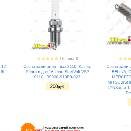
Отзывы: 0
 12-,
Свеча зажигания - ваз 2110, Kalina,
Свеча зажиг
.6i
Priora с двс 16 клап StartVolt VSP
BELINA, 
0110 , 99906-910P9-023
MERCEDE
MITSUBISHI
200
руб.
LYNXauto 1 
De
-12%