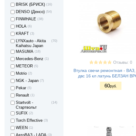
BRISK (БРИСК)
(16)
DENSO (Денсо)
(54)
FINWHALE
(38)
HOLA
(6)
KRAFT
(3)
LYNXauto - Akita
(70)
Kaihatsu Japan
MASUMA
(18)
Mercedes-Benz
(1)
Отзывы: 0
METEOR
(5)
Втулка свечи ремонтная - ВАЗ
Motrio
(2)
двс 16 кл латунь БЕЛЗАН В
NGK - Japan
(7)
60
руб.
Pekar
(5)
Renault
(1)
Startvolt -
(14)
Стартвольт
SUFIX
(2)
Torch Effective
(3)
WEEN
(1)
АвтоВАЗ - LADA
(3)