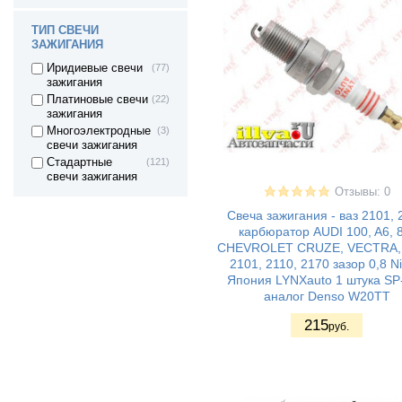
Жигули
ВАЗ 2106 -
(16)
ТИП СВЕЧИ
Жигули
ЗАЖИГАНИЯ
ВАЗ 2107 -
(18)
Жигули
Иридиевые свечи
(77)
ВАЗ 2121 - Нива
(8)
зажигания
4х4 3дв.
Платиновые свечи
(22)
ВАЗ 21213 Нива
(2)
зажигания
Многоэлектродные
(3)
ВАЗ 21214 (4x4)
(2)
свечи зажигания
LADA Niva Travel
(1)
Стадартные
(121)
свечи зажигания
ВАЗ 2123 - Нива II
(1)
Отзывы: 0
ВАЗ 21236 -
(3)
Свеча зажигания - ваз 2101, 
Chevrolet Niva
карбюратор AUDI 100, A6, 8
ВАЗ 2108 - Лада/
(17)
Спутник/
CHEVROLET CRUZE, VECTRA,
Самара1
2101, 2110, 2170 зазор 0,8 Ni
ВАЗ 2109 - Лада/
(15)
Япония LYNXauto 1 штука SP
Спутник/
аналог Denso W20TT
Самара1
215
ВАЗ 21099 -
(15)
руб.
Лада/ Самара1
ВАЗ 2113 - Лада
(25)
Самара II 3дв.
хетч
ВАЗ 2114 - Лада
(27)