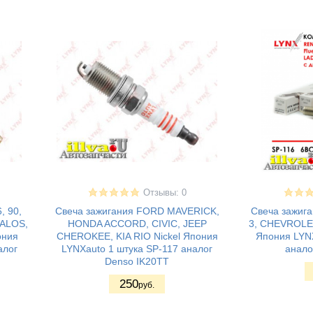
Отзывы: 0
, 90,
Свеча зажигания FORD MAVERICK,
Свеча зажига
ALOS,
HONDA ACCORD, CIVIC, JEEP
3, CHEVROLET
ония
CHEROKEE, KIA RIO Nickel Япония
Япония LYNX
алог
LYNXauto 1 штука SP-117 аналог
анало
Denso IK20TT
250
руб.