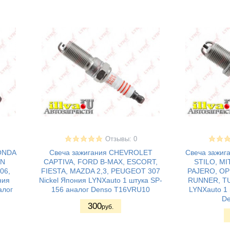
Отзывы: 0
HONDA
Свеча зажигания CHEVROLET
Свеча зажиг
AN
CAPTIVA, FORD B-MAX, ESCORT,
STILO, MI
06,
FIESTA, MAZDA 2,3, PEUGEOT 307
PAJERO, OP
ния
Nickel Япония LYNXauto 1 штука SP-
RUNNER, TU
алог
156 аналог Denso T16VRU10
LYNXauto 1 
De
300
руб.