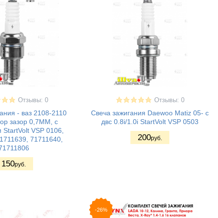
Отзывы: 0
Отзывы: 0
ания - ваз 2108-2110
Свеча зажигания Daewoo Matiz 05- с
ор зазор 0,7ММ, с
двс 0.8i/1.0i StartVolt VSP 0503
 StartVolt VSP 0106,
200
руб.
1711639, 71711640,
71711806
150
руб.
-26%