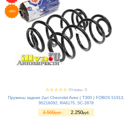
-36%
Отзывы: 0
Пружины задние 2шт Chevrolet Aveo ( Т300 ) FOBOS 51913,
95216092, RA6175, SC-2878
3.500
2.250
руб.
руб.