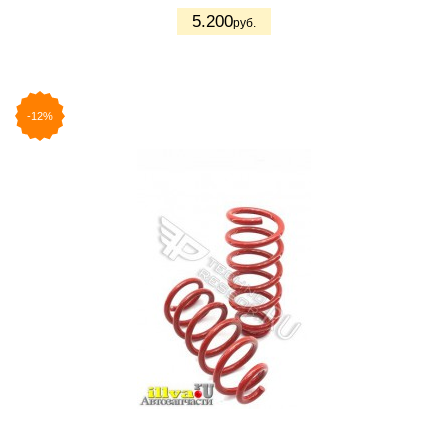
5.200
руб.
-12%