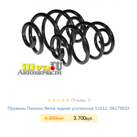
Отзывы: 0
Пружины Daewoo Nexia задние усиленные 51612, 96179833
4.300
3.700
руб.
руб.