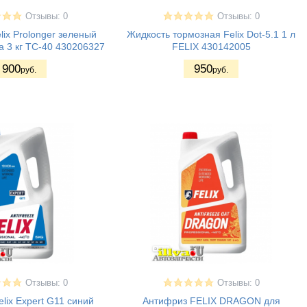
Отзывы: 0
Отзывы: 0
ix Prolonger зеленый
Жидкость тормозная Felix Dot-5.1 1 л
а 3 кг ТС-40 430206327
FELIX 430142005
900
950
руб.
руб.
Отзывы: 0
Отзывы: 0
lix Expert G11 синий
Антифриз FELIX DRAGON для