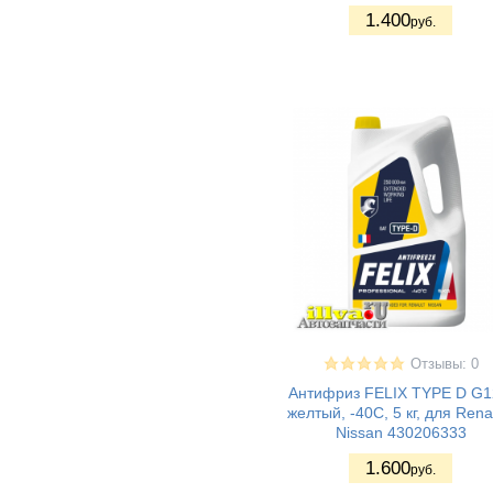
1.400
руб.
Отзывы: 0
Антифриз FELIX TYPE D G1
желтый, -40С, 5 кг, для Renau
Nissan 430206333
1.600
руб.