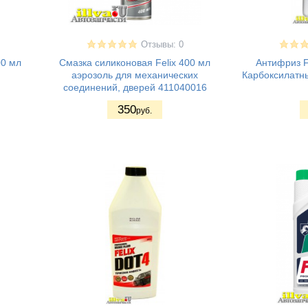
Отзывы: 0
00 мл
Смазка силиконовая Felix 400 мл
Антифриз F
аэрозоль для механических
Карбоксилатн
соединений, дверей 411040016
350
руб.