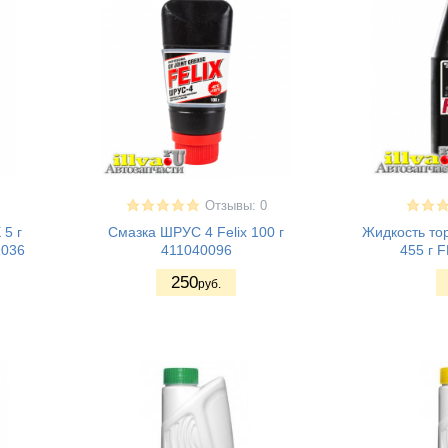
Отзывы: 0
 5 г
Смазка ШРУС 4 Felix 100 г
Жидкость то
1036
411040096
455 г 
250
руб.