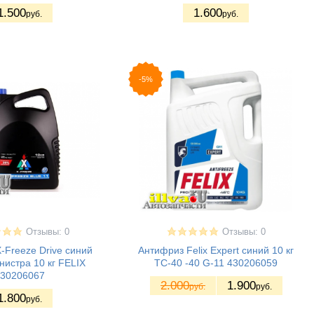
1.500
1.600
руб.
руб.
-5%
Отзывы: 0
Отзывы: 0
-Freeze Drive синий
Антифриз Felix Expert синий 10 кг
нистра 10 кг FELIX
ТС-40 -40 G-11 430206059
30206067
2.000
1.900
руб.
руб.
1.800
руб.