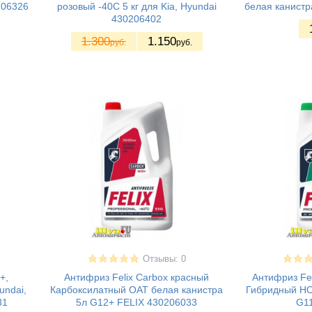
206326
розовый -40С 5 кг для Kia, Hyundai
белая канистр
430206402
1.300
1.150
руб.
руб.
Отзывы: 0
+,
Антифриз Felix Carbox красный
Антифриз Fel
undai,
Карбоксилатный ОАТ белая канистра
Гибридный НО
31
5л G12+ FELIX 430206033
G1