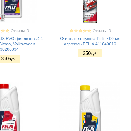
Отзывы: 0
Отзывы: 0
LIX EVO фиолетовый 1
Очиститель кузова Felix 400 мл
, Skoda, Volkswagen
аэрозоль FELIX 411040010
30206334
350
руб.
350
руб.