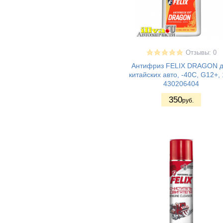
Отзывы: 0
Антифриз FELIX DRAGON 
китайских авто, -40С, G12+, 
430206404
350
руб.