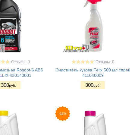
Отзывы: 0
Отзывы: 0
рмозная Rosdot-6 ABS
Очиститель кузова Felix 500 мл спрей
FELIX 430140001
411040009
300
300
руб.
руб.
-13%