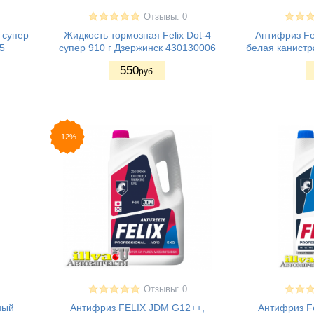
Отзывы: 0
 супер
Жидкость тормозная Felix Dot-4
Антифриз Fel
5
супер 910 г Дзержинск 430130006
белая канистр
550
руб.
-12%
Отзывы: 0
ный
Антифриз FELIX JDM G12++,
Антифриз Fe