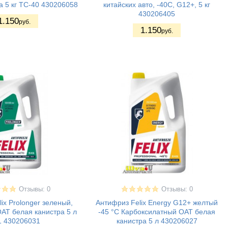
а 5 кг ТС-40 430206058
китайских авто, -40С, G12+, 5 кг
430206405
1.150
руб.
1.150
руб.
Отзывы: 0
Отзывы: 0
ix Prolonger зеленый,
Антифриз Felix Energy G12+ желтый
АТ белая канистра 5 л
-45 °С Карбоксилатный ОАТ белая
1 430206031
канистра 5 л 430206027