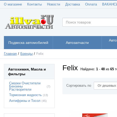
О магазине
Контакты
Новости
Доставка
Оплата
ВАКАНС
Авто
Подвеска автомобилей
Автозапчасти
Главная
Бренды
Felix
Felix
Автохимия, Масла и
Найдено:
1
-
48
из
65
т
фильтры
Смазки Очистители
Сортировать по
Бензины
(7)
Растворители
Тормозная жидкость
(13)
Антифризы и Тосол
(45)