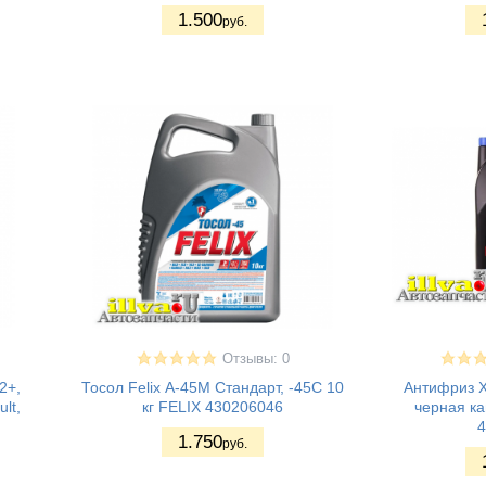
1.500
руб.
Отзывы: 0
2+,
Тосол Felix А-45М Стандарт, -45C 10
Антифриз X
lt,
кг FELIX 430206046
черная ка
4
1.750
руб.