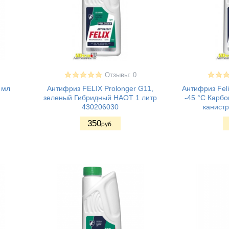
Отзывы: 0
 мл
Антифриз FELIX Prolonger G11,
Антифриз Fel
зеленый Гибридный НАОТ 1 литр
-45 °С Карб
430206030
канистр
350
руб.