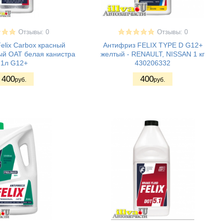
Отзывы: 0
Отзывы: 0
elix Carbox красный
Антифриз FELIX TYPE D G12+
ый ОАТ белая канистра
желтый - RENAULT, NISSAN 1 кг
1л G12+
430206332
400
400
руб.
руб.