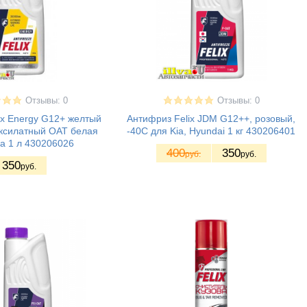
Отзывы: 0
Отзывы: 0
ix Energy G12+ желтый
Антифриз Felix JDM G12++, розовый,
оксилатный ОАТ белая
-40С для Kia, Hyundai 1 кг 430206401
а 1 л 430206026
400
350
руб.
руб.
350
руб.