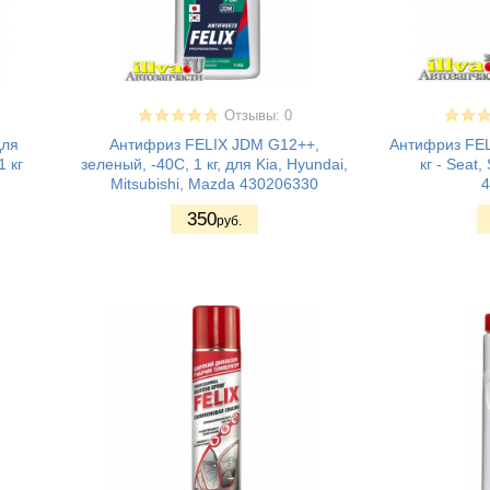
Отзывы: 0
для
Антифриз FELIX JDM G12++,
Антифриз FE
1 кг
зеленый, -40С, 1 кг, для Kia, Hyundai,
кг - Seat
Mitsubishi, Mazda 430206330
4
350
руб.