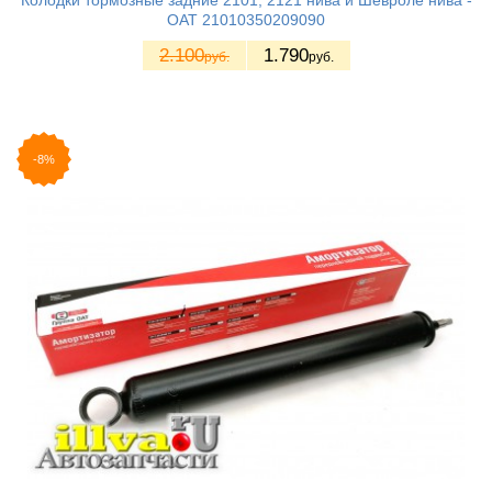
Колодки тормозные задние 2101, 2121 нива и Шевроле нива -
ОАТ 21010350209090
2.100
1.790
руб.
руб.
-8%