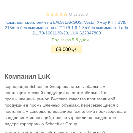
Отзывы: 0
Комплект сцепления на LADA LARGUS, Vesta, XRay КПП BVI5,
215mm без выжимного двс 21179 1,6-1.8л без выжимного Lada
21179-1601130-20, LUK 622347809
Под заказ 5-8 дней
68.000
руб.
Компания
LuK
Корпорация Schaeffler Group является глобальным
поставщиком
своей продукции
на автомобильный и
промышленный рынок. Высокое качество производимой
продукции в промышленных объёмах, пересекающиеся с
постоянным совершенствованием технологий производства и
внедрением инноваций, прочно укрепили на пьедестале
лидера корпорацию Schaeffler Group.
Немецкая компания LuK является частью большой