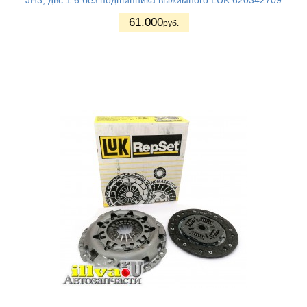
JH3, двс 1.6 без подшипника выжимного LUK 620342709
61.000
руб.