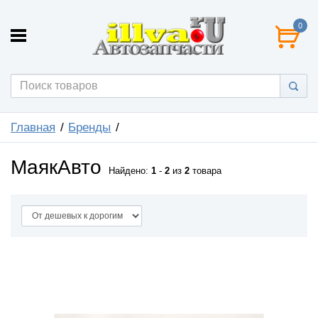
0
Главная
Бренды
МаякАвто
Найдено:
1
-
2
из
2
товара