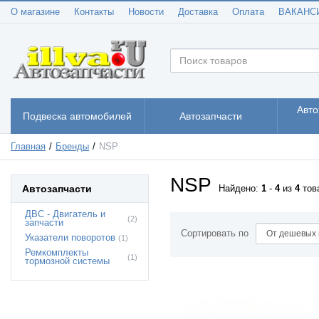
О магазине
Контакты
Новости
Доставка
Оплата
ВАКАНС
Авто
Подвеска автомобилей
Автозапчасти
Главная
Бренды
NSP
NSP
Автозапчасти
Найдено:
1
-
4
из
4
тов
ДВС - Двигатель и
(2)
запчасти
Сортировать по
Указатели поворотов
(1)
Ремкомплекты
(1)
тормозной системы