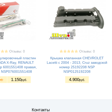
Отзывы: 0
Отзывы: 0
гулировочный пластин
Крышка клапанная CHEVROLET
LADA X-Ray, RENAULT
Lacetti с 2004 - 2013, Cruz заводской
ер 6001551408 правая,
номер 25192208 NSP
P NSP076001551408
NSP0125192208
1.150
4.900
уб.
руб.
руб.
Контакты