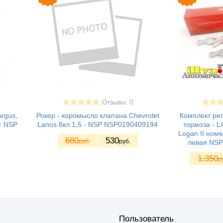
Отзывы: 0
rgus,
Рокер - коромысло клапана Chevrolet
Комплект ре
r NSP
Lanos 8кл 1,5 - NSP NSP0190409194
тормоза - 
Logan II ном
680
530
руб.
руб.
левая NS
1.350
р
Пользователь