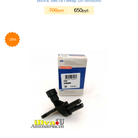
Волга, Веста Пекар 18-3855000
700
650
руб.
руб.
-28%