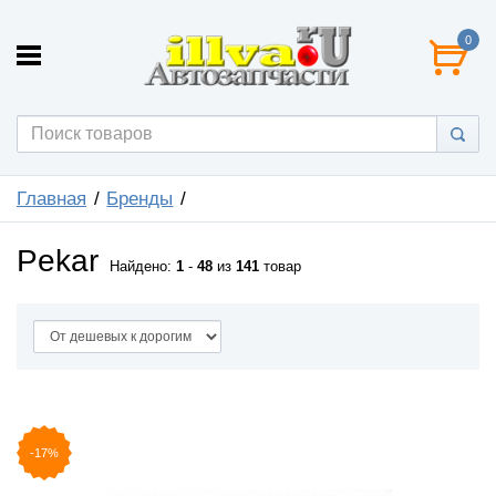
0
Главная
Бренды
Pekar
Найдено:
1
-
48
из
141
товар
-17%