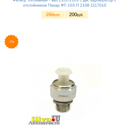
Фильтр топливный - ваз 2101-2109 с двс карбюратор с
отстойником Пекар ФТ-103-П 2108-1117010
250
200
руб.
руб.
-7%