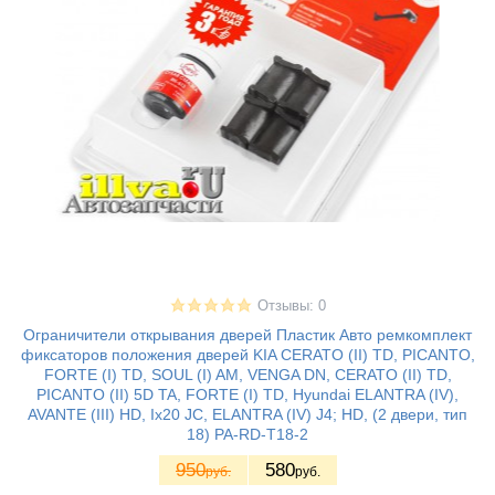
Отзывы: 0
Ограничители открывания дверей Пластик Авто ремкомплект
фиксаторов положения дверей KIA CERATO (II) TD, PICANTO,
FORTE (I) TD, SOUL (I) AM, VENGA DN, CERATO (II) TD,
PICANTO (II) 5D TA, FORTE (I) TD, Hyundai ELANTRA (IV),
AVANTE (III) HD, Ix20 JC, ELANTRA (IV) J4; HD, (2 двери, тип
18) PA-RD-T18-2
950
580
руб.
руб.