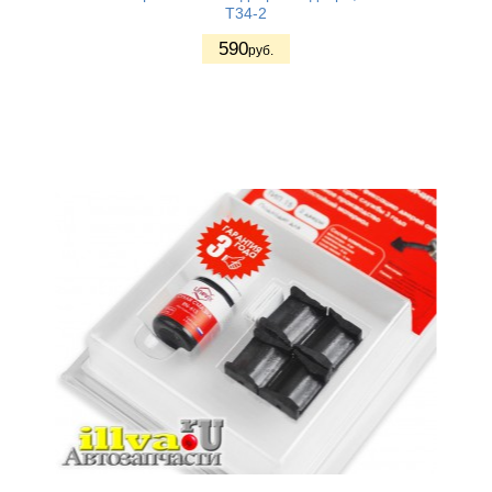
T34-2
590
руб.