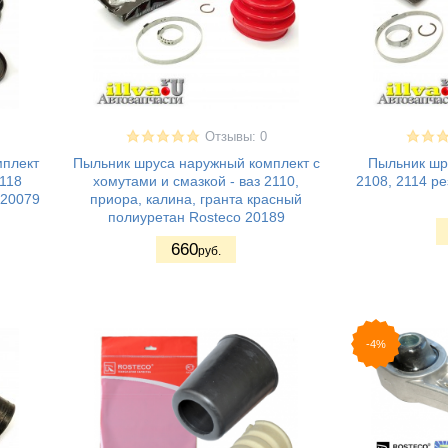
Отзывы: 0
мплект
Пыльник шруса наружный комплект с
Пыльник шру
1118
хомутами и смазкой - ваз 2110,
2108, 2114 ре
 20079
приора, калина, гранта красный
полиуретан Rosteco 20189
660
руб.
-4%