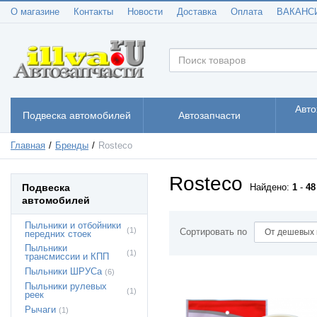
О магазине
Контакты
Новости
Доставка
Оплата
ВАКАНС
Авто
Подвеска автомобилей
Автозапчасти
Главная
Бренды
Rosteco
Rosteco
Подвеска
Найдено:
1
-
48
автомобилей
Пыльники и отбойники
(1)
Сортировать по
передних стоек
Пыльники
(1)
трансмиссии и КПП
Пыльники ШРУСа
(6)
Пыльники рулевых
(1)
реек
Рычаги
(1)