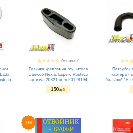
Отзывы: 0
онки
Резинка крепления глушителя
Патрубок 
 Lada
Daewoo Nexia, Espero Rosteco
картера - 
osteco
артикул 20321 oem 90128194
большой 16 к
150
руб.
-33%