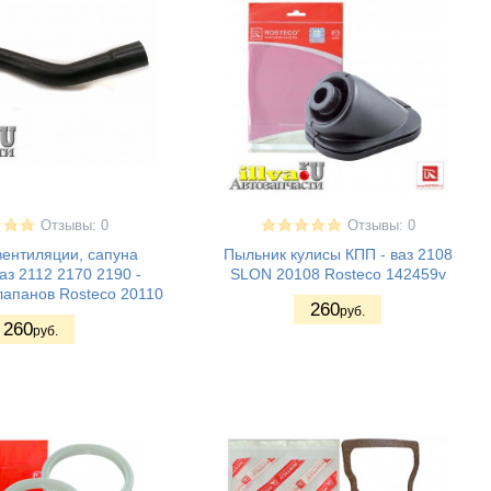
Отзывы: 0
Отзывы: 0
вентиляции, сапуна
Пыльник кулисы КПП - ваз 2108
ваз 2112 2170 2190 -
SLON 20108 Rosteco 142459v
лапанов Rosteco 20110
260
руб.
260
руб.