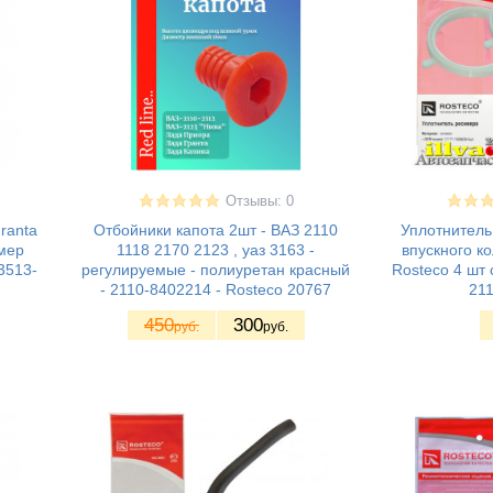
Отзывы: 0
ranta
Отбойники капота 2шт - ВАЗ 2110
Уплотнитель
омер
1118 2170 2123 , уаз 3163 -
впускного к
3513-
регулируемые - полиуретан красный
Rosteco 4 шт 
- 2110-8402214 - Rosteco 20767
21
450
300
руб.
руб.