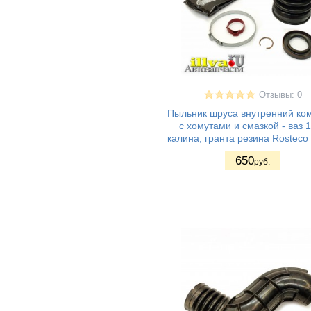
Отзывы: 0
Пыльник шруса внутренний ко
с хомутами и смазкой - ваз 
калина, гранта резина Rosteco
650
руб.