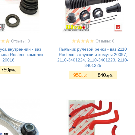
Отзывы: 0
Отзывы: 0
са внутренний - ваз
Пыльник рулевой рейки - ваз 2110
зина Rosteco комплект
Rosteco заглушки и хомуты 20097,
20018
2110-3401224, 2110-3401223, 2110-
3401225
750
руб.
950
840
руб.
руб.