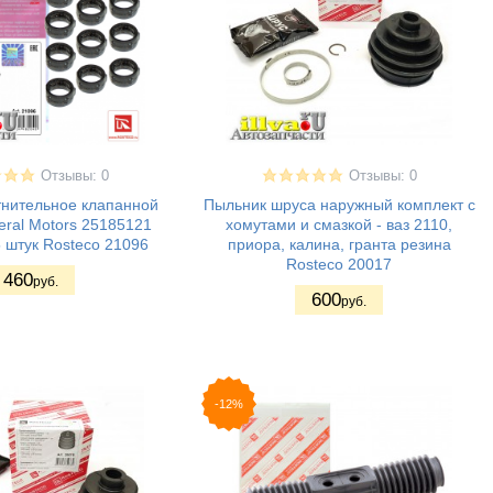
Отзывы: 0
Отзывы: 0
тнительное клапанной
Пыльник шруса наружный комплект с
ral Motors 25185121
хомутами и смазкой - ваз 2110,
 штук Rosteco 21096
приора, калина, гранта резина
Rosteco 20017
460
руб.
600
руб.
-12%