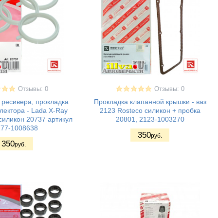
Отзывы: 0
Отзывы: 0
 ресивера, прокладка
Прокладка клапанной крышки - ваз
олектора - Lada X-Ray
2123 Rosteco силикон + пробка
силикон 20737 артикул
20801, 2123-1003270
177-1008638
350
руб.
350
руб.