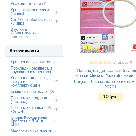
Реактивные тяги
(1)
Кронштейн растяжки
(1)
(крабы)
Стойки стабилизатора
(3)
- Линки
Втулки и
Сайлентблоки
(5)
подвески
Автозапчасти
Крепление глушителя
(1)
Отзывы: 0
Прокладки ресивера и
Прокладка дроссельной засл
(8)
впускного коллектора
Nissan Almera, Renault Logan,
Коленвал, поршень,
Largus 16 кл малая силикон R
шатун и
(2)
комплектующие
20761
Комплект прокладок
(2)
100
руб.
Прокладки поддона
(1)
(картера)
Прокладки клапанной
(8)
крышки
Опоры Кронштейны
Крепления ДВС и
(13)
КПП
Маслосливные пробки
(1)