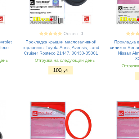
Отзывы: 0
vrolet
Прокладка крышки маслозаливной
Прокладка в
teco
горловины Toyota Auris, Avensis, Land
силикон Renau
Cruiser Rosteco 21447, 90430-35001
Nissan Al
8
день
Отгрузка на следующий день
Отгрузк
100
руб.