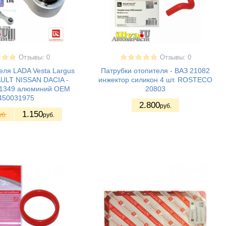
Отзывы: 0
Отзывы: 0
еля LADA Vesta Largus
Патрубки отопителя - ВАЗ 21082
ULT NISSAN DACIA -
инжектор силикон 4 шт. ROSTECO
1349 алюминий OEM
20803
450031975
2.800
руб.
1.150
уб.
руб.