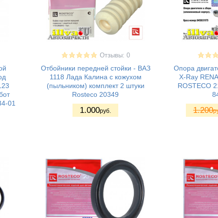
Отзывы: 0
ой
Отбойники передней стойки - ВАЗ
Опора двигат
од
1118 Лада Калина с кожухом
X-Ray RENA
123
(пыльником) комплект 2 штуки
ROSTECO 2
бот
Rosteco 20349
8
34-01
1.000
1.200
руб.
р