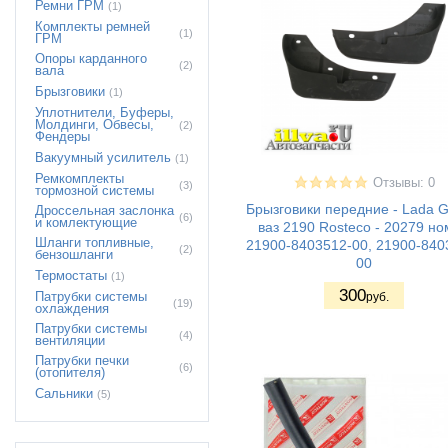
Ремни ГРМ
(1)
Комплекты ремней
(1)
ГРМ
Опоры карданного
(2)
вала
Брызговики
(1)
Уплотнители, Буферы,
Молдинги, Обвесы,
(2)
Фендеры
Вакуумный усилитель
(1)
Ремкомплекты
Отзывы: 0
(3)
тормозной системы
Брызговики передние - Lada G
Дроссельная заслонка
(6)
и комлектующие
ваз 2190 Rosteco - 20279 н
Шланги топливные,
21900-8403512-00, 21900-840
(2)
бензошланги
00
Термостаты
(1)
300
Патрубки системы
руб.
(19)
охлаждения
Патрубки системы
(4)
вентиляции
Патрубки печки
(6)
(отопителя)
Сальники
(5)