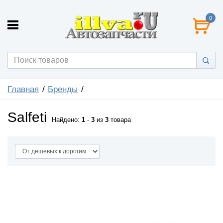
0
Главная
Бренды
Salfeti
Найдено:
1
-
3
из
3
товара