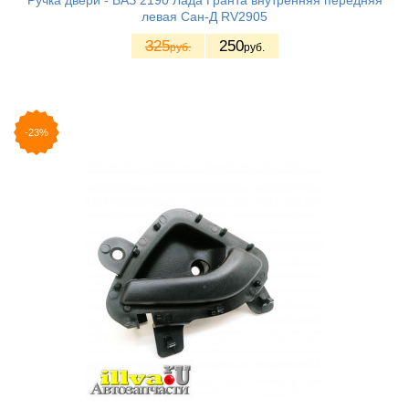
Ручка двери - ВАЗ 2190 Лада Гранта внутренняя передняя
левая Сан-Д RV2905
325
250
руб.
руб.
-23%