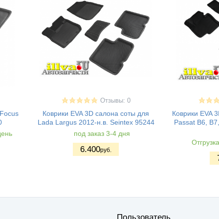
Отзывы: 0
 Focus
Коврики EVA 3D салона соты для
Коврики EVA 3
0
Lada Largus 2012-н.в. Seintex 95244
Passat B6, B7
день
под заказ 3-4 дня
Отгрузк
6.400
руб.
Пользователь