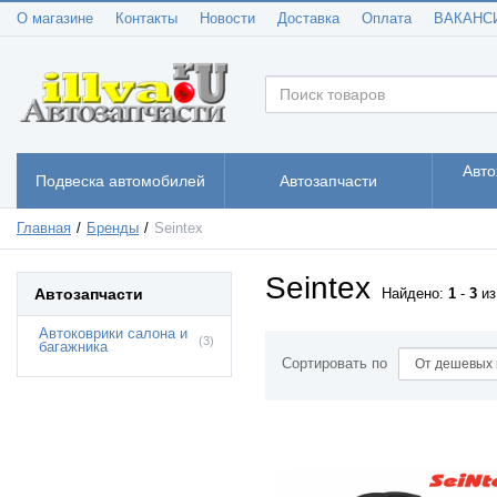
О магазине
Контакты
Новости
Доставка
Оплата
ВАКАНС
Авто
Подвеска автомобилей
Автозапчасти
Главная
Бренды
Seintex
Seintex
Автозапчасти
Найдено:
1
-
3
и
Автоковрики салона и
(3)
багажника
Сортировать по