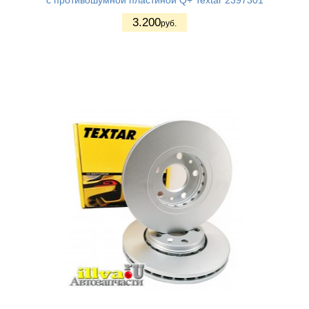
с противошумной пластиной Q+ Textar 2397301
3.200
руб.