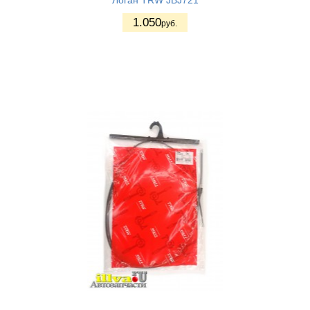
Логан TRW JBJ721
1.050
руб.