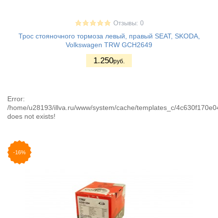
Отзывы: 0
Трос стояночного тормоза левый, правый SEAT, SKODA,
Volkswagen TRW GCH2649
1.250
руб.
Error:
/home/u28193/illva.ru/www/system/cache/templates_c/4c630f170
does not exists!
-16%