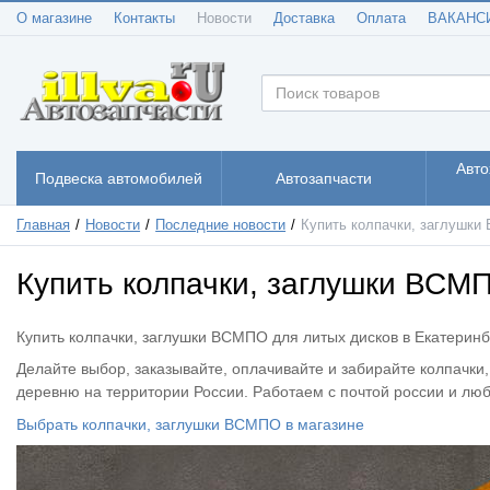
О магазине
Контакты
Новости
Доставка
Оплата
ВАКАНС
Авто
Подвеска автомобилей
Автозапчасти
Главная
Новости
Последние новости
Купить колпачки, заглушки
Купить колпачки, заглушки ВСМП
Купить колпачки, заглушки ВСМПО для литых дисков в Екатеринб
Делайте выбор, заказывайте, оплачивайте и забирайте
колпачки
деревню на территории России. Работаем с почтой россии и люб
Выбрать
колпачки, заглушки ВСМПО в магазине