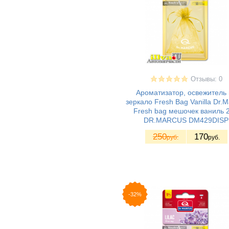
Отзывы: 0
Ароматизатор, освежитель 
зеркало Fresh Bag Vanilla Dr.
Fresh bag мешочек ваниль 2
DR.MARСUS DM429DISP
250
170
руб.
руб.
-32%