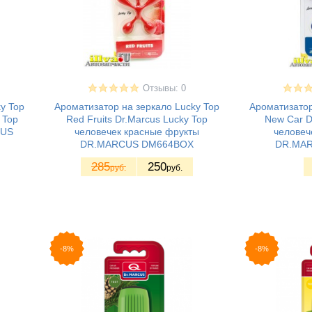
Отзывы: 0
y Top
Ароматизатор на зеркало Lucky Top
Ароматизатор
 Top
Red Fruits Dr.Marcus Lucky Top
New Car D
СUS
человечек красные фрукты
человеч
DR.MARСUS DM664BOX
DR.MA
285
250
руб.
руб.
-8%
-8%