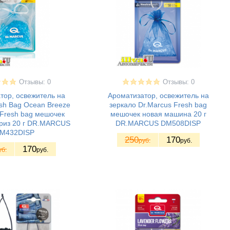
Отзывы: 0
Отзывы: 0
тор, освежитель на
Ароматизатор, освежитель на
sh Bag Ocean Breeze
зеркало Dr.Marcus Fresh bag
 Fresh bag мешочек
мешочек новая машина 20 г
бриз 20 г DR.MARСUS
DR.MARСUS DM508DISP
M432DISP
250
170
руб.
руб.
170
уб.
руб.