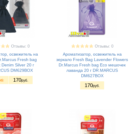
Отзывы: 0
Отзывы: 0
тор, освежитель на
Ароматизатор, освежитель на
r.Marcus Fresh bag
зеркало Fresh Bag Lavender Flowers
Denim Silver 20 г
Dr.Marcus Fresh bag Eco мешочек
RСUS DM629BOX
лаванда 20 г DR.MARСUS
DM627BOX
170
уб.
руб.
170
руб.