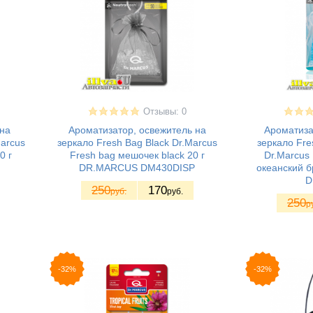
Отзывы: 0
на
Ароматизатор, освежитель на
Ароматиза
arcus
зеркало Fresh Bag Black Dr.Marcus
зеркало Fre
0 г
Fresh bag мешочек black 20 г
Dr.Marcus
DR.MARСUS DM430DISP
океанский 
D
250
170
руб.
руб.
250
р
-32%
-32%