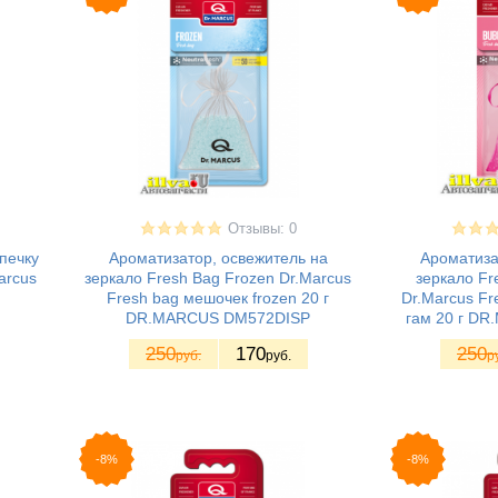
Отзывы: 0
печку
Ароматизатор, освежитель на
Ароматиза
arcus
зеркало Fresh Bag Frozen Dr.Marcus
зеркало Fr
Fresh bag мешочек frozen 20 г
Dr.Marcus Fr
DR.MARСUS DM572DISP
гам 20 г D
250
170
250
руб.
руб.
р
-8%
-8%