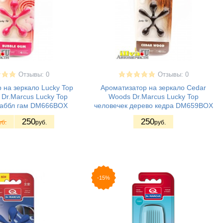
Отзывы: 0
Отзывы: 0
 на зеркало Lucky Top
Ароматизатор на зеркало Cedar
Dr.Marcus Lucky Top
Woods Dr.Marcus Lucky Top
баббл гам DM666BOX
человечек дерево кедра DM659BOX
250
250
уб.
руб.
руб.
-15%