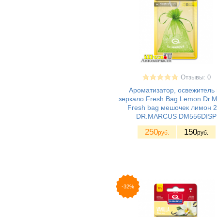
Отзывы: 0
Ароматизатор, освежитель 
зеркало Fresh Bag Lemon Dr.M
Fresh bag мешочек лимон 2
DR.MARСUS DM556DISP
250
150
руб.
руб.
-32%