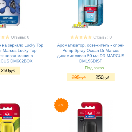
Отзывы: 0
Отзывы: 0
 на зеркало Lucky Top
Ароматизатор, освежитель - спрей
r.Marcus Lucky Top
Pump Spray Ocean Dr.Marcus
ек новая машина
динамик океан 50 мл DR.MARСUS
RСUS DM662BOX
DM196DISP
Под заказ
250
руб.
295
250
руб.
руб.
-8%