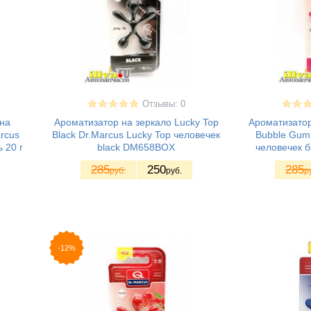
Отзывы: 0
на
Ароматизатор на зеркало Lucky Top
Ароматизатор
arcus
Black Dr.Marcus Lucky Top человечек
Bubble Gum 
 20 г
black DM658BOX
человечек 
285
250
285
руб.
руб.
р
-12%