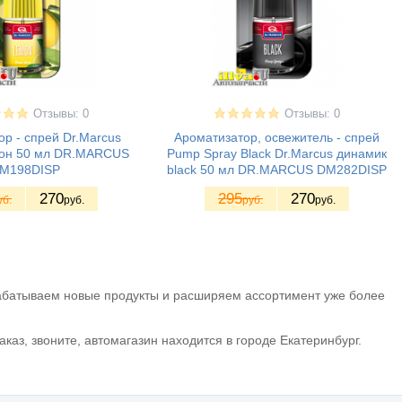
Отзывы: 0
Отзывы: 0
р - спрей Dr.Marcus
Ароматизатор, освежитель - спрей
он 50 мл DR.MARСUS
Pump Spray Black Dr.Marcus динамик
M198DISP
black 50 мл DR.MARСUS DM282DISP
270
295
270
уб.
руб.
руб.
руб.
рабатываем новые продукты и расширяем ассортимент уже более
каз, звоните, автомагазин находится в городе Екатеринбург.