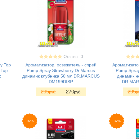
Отзывы: 0
y Top
Ароматизатор, освежитель - спрей
Ароматизатор
 Top
Pump Spray Strawberry Dr.Marcus
Pump Spray
с
динамик клубника 50 мл DR.MARСUS
динамик н
DM199DISP
DR.MAR
295
270
295
руб.
руб.
р
-32%
-32%