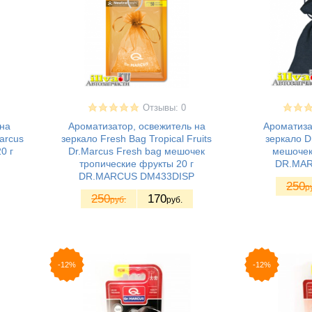
Отзывы: 0
на
Ароматизатор, освежитель на
Ароматиза
Marcus
зеркало Fresh Bag Tropical Fruits
зеркало D
0 г
Dr.Marcus Fresh bag мешочек
мешочек 
тропические фрукты 20 г
DR.MA
DR.MARСUS DM433DISP
250
р
250
170
руб.
руб.
-12%
-12%