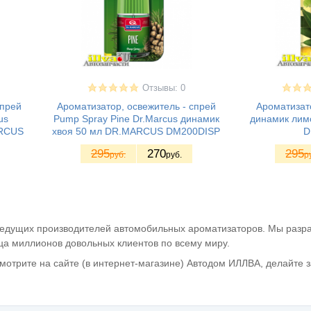
Отзывы: 0
спрей
Ароматизатор, освежитель - спрей
Ароматизато
us
Pump Spray Pine Dr.Marcus динамик
динамик лим
ARСUS
хвоя 50 мл DR.MARСUS DM200DISP
D
295
270
295
руб.
руб.
р
 ведущих производителей автомобильных ароматизаторов. Мы раз
ца миллионов довольных клиентов по всему миру.
смотрите на сайте (в интернет-магазине) Автодом ИЛЛВА, делайте за