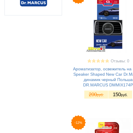
Отзывы: 0
Ароматизатор, освежитель на 
Speaker Shaped New Car Dr.M
динамик черный Польша
DR.MARСUS DMMIX174P
200
150
руб.
руб.
-12%