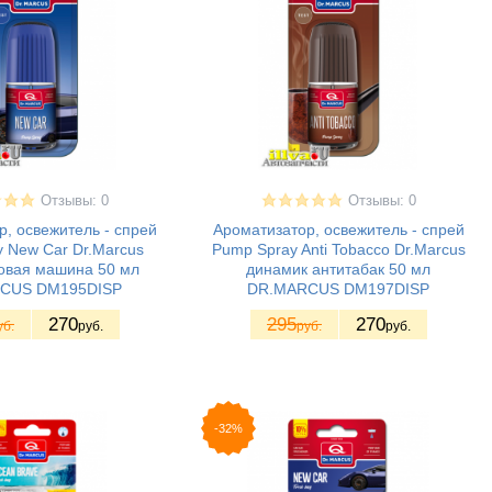
Отзывы: 0
Отзывы: 0
, освежитель - спрей
Ароматизатор, освежитель - спрей
 New Car Dr.Marcus
Pump Spray Anti Tobacco Dr.Marcus
овая машина 50 мл
динамик антитабак 50 мл
СUS DM195DISP
DR.MARСUS DM197DISP
270
295
270
уб.
руб.
руб.
руб.
-32%