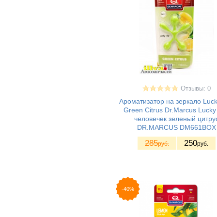
Отзывы: 0
Ароматизатор на зеркало Luck
Green Citrus Dr.Marcus Lucky
человечек зеленый цитру
DR.MARСUS DM661BOX
285
250
руб.
руб.
-40%