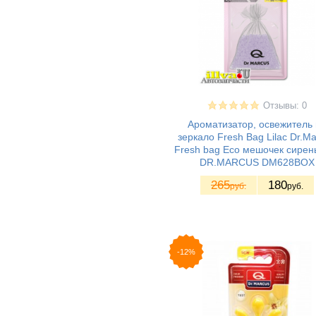
Отзывы: 0
Ароматизатор, освежитель 
зеркало Fresh Bag Lilac Dr.M
Fresh bag Eco мешочек сирень
DR.MARСUS DM628BOX
265
180
руб.
руб.
-12%