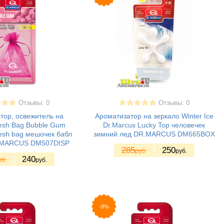
Отзывы: 0
Отзывы: 0
тор, освежитель на
Ароматизатор на зеркало Winter Ice
esh Bag Bubble Gum
Dr.Marcus Lucky Top человечек
esh bag мешочек бабл
зимний лед DR.MARСUS DM665BOX
R.MARСUS DM507DISP
285
250
руб.
руб.
240
уб.
руб.
-8%