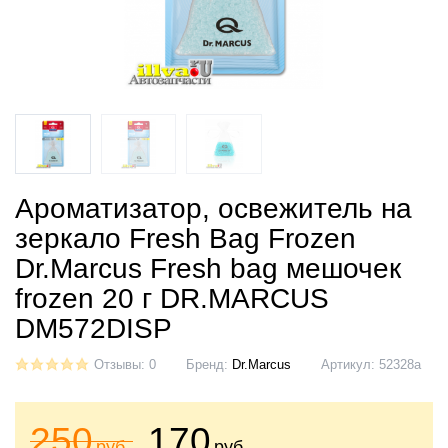
Ароматизатор, освежитель на
зеркало Fresh Bag Frozen
Dr.Marcus Fresh bag мешочек
frozen 20 г DR.MARСUS
DM572DISP
Отзывы: 0
Бренд:
Dr.Marcus
Артикул:
52328a
250
170
руб.
руб.