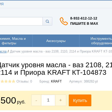
ИЯ
8-932-612-12-12
ПИШИТЕ В MAX
химия, Масла и
Инструменты
Аксессуары
фильтры
оборудован
асла
Датчик уровня масла - ваз 2108, 2110, 2114 и Приора KRAFT КТ-1
Датчик уровня масла - ваз 2108, 2
2114 и Приора KRAFT КТ-104873
Отзывы: 0
Бренд:
KRAFT
Артикул:
388282-pl
500
-
+
Купить
руб.