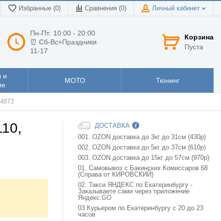
Избранные (0)
Сравнения (
0
)
Личный кабинет
Пн-Пт: 10:00 - 20:00
Корзина
⏰ Сб-Вс+Праздники
Пуста
11-17
 и
МОТО
Тюнинг
ие
04873
110,
ДОСТАВКА
001. OZON доставка до 3кг до 31см (430р)
002. OZON доставка до 5кг до 37см (610р)
003. OZON доставка до 15кг до 57см (970р)
01. Самовывоз с Бакинских Комиссаров 68
(Справа от КИРОВСКИЙ)
02. Такси ЯНДЕКС по Екатеринбургу -
Заказываете сами через приложение
Яндекс.GO
03 Курьером по Екатеринбургу с 20 до 23
часов