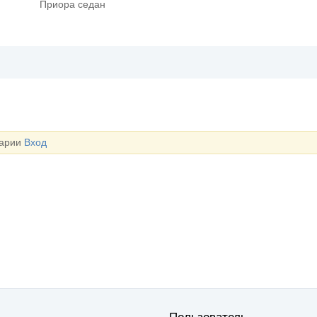
Приора седан
тарии
Вход