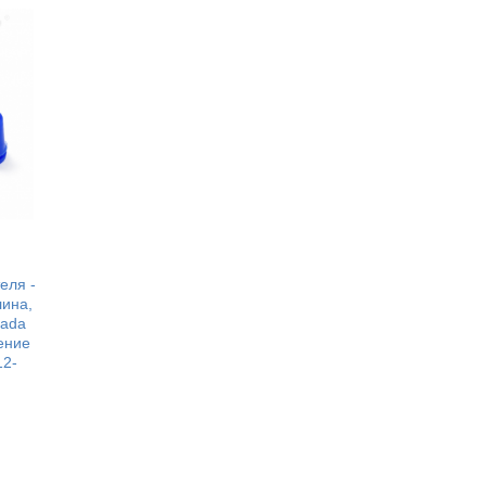
еля -
лина,
Lada
ение
12-