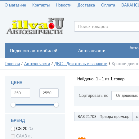
О магазине
Контакты
Новости
Доставка
Оплата
ВАКАНС
Авто
Подвеска автомобилей
Автозапчасти
Главная
Автозапчасти
ДВС - Двигатель и запчасти
Крышки двига
Найдено:
1
-
1
из
1
товар
ЦЕНА
Сортировать по
ВАЗ 2101 -
(1)
Жигули
ВАЗ 21708 - Приора премьер
ВАЗ 2123 - Нива II
(1)
БРЕНД
ВАЗ 21236 -
(1)
CS-20
(1)
Chevrolet Niva
СААЗ
(0)
ВАЗ 2113 - Лада
(1)