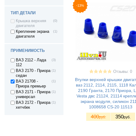
Самара II 3дв.
-13%
хетч
ВАЗ 2114 - Лада
(1)
ТИП ДЕТАЛИ
Самара II 5дв.
Крышка верхняя
(0)
хетч
двигателя
ВАЗ 2115 - Лада
(1)
Крепление экрана
(1)
Самара II седан
двигателя
ВАЗ 2110 - Лада
(4)
110
ВАЗ 2111 - Лада
(4)
ПРИМЕНИМОСТЬ
111
ВАЗ 2112 - Лада
(3)
112
ВАЗ 2170 - Приора
(1)
Отзывы: 0
седан
Втулки верхней крышки двигат
ВАЗ 21708 -
(1)
ваз 2112, 2114, 2115, 1118 Ка
Приора премьер
2190 Гранта, 2170 Приора, 
ВАЗ 2171 - Приора
(1)
Vesta двс 21124, 21114 крепл
универсал
экрана модуля, силикон 21
ВАЗ 2172 - Приора
(1)
1008658 CS-20 11513
хетчбек
ВАЗ 21728 -
(1)
400
350
руб.
руб.
Приора купе
ВАЗ 2190 - Гранта
(1)
седан
ВАЗ 21928 - Kalina
(1)