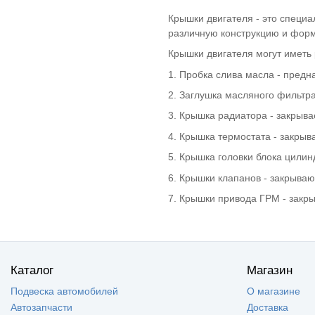
II Kross
Крышки двигателя - это специа
ВАЗ 21905 -
(1)
различную конструкцию и форму
Гранта седан
(Sport)
Крышки двигателя могут иметь 
ВАЗ 2191 - Гранта
(1)
хетчбек (лифтбек)
1. Пробка слива масла - предн
ВАЗ 2192 - Kalina
(1)
II Хэтчбек
2. Заглушка масляного фильтра
Lada Kalina 2
(1)
3. Крышка радиатора - закрыв
Granta FL (2194)
Cross
4. Крышка термостата - закрыв
ВАЗ 1117 - Калина
(1)
I универсал
5. Крышка головки блока цилин
ВАЗ 1118 - Калина
(1)
6. Крышки клапанов - закрыва
I седан
ВАЗ 1119 - Калина
(1)
7. Крышки привода ГРМ - закр
I хетчбек
ВАЗ 11198 -
(1)
Калина I спорт
ВАЗ 2180 - Lada
(2)
Vesta (Лада
Веста)
Каталог
Магазин
ВАЗ 2181 LADA
(2)
Vesta SW Cross
Подвеска автомобилей
О магазине
(Лада Веста
Автозапчасти
Доставка
Кросс)