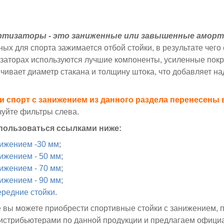
ртизаторы - это заниженные или завышенные амор
нных для спорта зажимается отбой стойки, в результате че
заторах используются лучшие компоненты, усиленные пок
чивает диаметр стакана и толщину штока, что добавляет н
ки спорт с занижением из данного раздела перенесены
зуйте фильтры слева.
пользоваться ссылками ниже:
нижением -30 мм
;
нижением - 50 мм
;
нижением - 70 мм
;
нижением - 90 мм
;
ередние стойки
.
 вы можете приобрести спортивные стойки с занижением, 
стрибьютерами по данной продукции и предлагаем официа