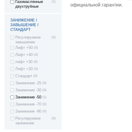
111
Газомаслянные
(1)
официальной гарантии.
двухтрубные
ВАЗ 2112 - Лада
(0)
112
ВАЗ 2170 - Приора
(0)
ЗАНИЖЕНИЕ /
седан
ЗАВЫШЕНИЕ /
ВАЗ 21708 -
(0)
СТАНДАРТ
Приора премьер
Регулируемое
(0)
ВАЗ 2171 - Приора
(0)
завышение
универсал
Лифт +50
(0)
ВАЗ 2172 - Приора
(0)
хетчбек
Лифт +40
(0)
ВАЗ 21728 -
(0)
лифт +30
(0)
Приора купе
Лифт +20
(0)
ВАЗ 2190 - Гранта
(0)
седан
Стандарт
(0)
ВАЗ 21928 - Kalina
(0)
Занижение -25
(0)
II Kross
ВАЗ 21905 -
(0)
Занижение -30
(0)
Гранта седан
Занижение -50
(1)
(Sport)
Занижение -70
(0)
ВАЗ 2191 - Гранта
(0)
хетчбек (лифтбек)
Занижение -90
(0)
ВАЗ 2192 - Kalina
(0)
Регулируемое
(0)
II Хэтчбек
занижение
Lada Kalina 2
(0)
Granta FL (2194)