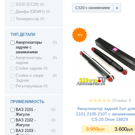
SS20 (СС20)
(0)
CS20 с занижением
Демфи (DEMFI)
(0)
Технорессор
(0)
ТИП ДЕТАЛИ
-9%
Амортизаторы
(1)
задние с
занижением
Амортизаторы
(0)
задние
Стойки задние
(0)
Стойки в сборе
(0)
Задние
Регулируемые
(0)
Отзывы: 0
ПРИМЕНИМОСТЬ
Амортизатор задний 2шт для
ВАЗ 2101 -
(1)
2101 2105 2107 с занижением
Жигули
CS-20 Drive 18829
ВАЗ 2102 -
(1)
Жигули
3.950
3.600
руб.
руб.
ВАЗ 2103 -
(1)