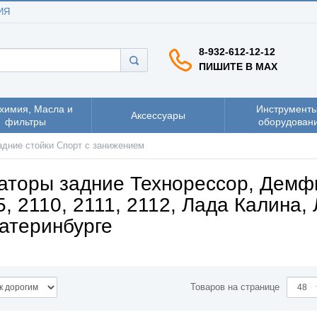
ИЯ
8-932-612-12-12
ПИШИТЕ В MAX
химия, Масла и
Инструменты
Аксессуары
фильтры
оборудован
адние стойки Спорт с занижением
аторы задние Технорессор, Демф
5, 2110, 2111, 2112, Лада Калина,
катеринбурге
Товаров на странице