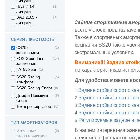
Жигули
ВАЗ 2104 -
(1)
Жигули
ВАЗ 2105 -
(1)
Задние спортивные амо
Жигули
ВАЗ 2106 -
(1)
всего у стоек предназначе
Жигули
Также в спортивных аморти
ВАЗ 2107 -
(1)
СЕРИЯ / ЖЕСТКОСТЬ
компания SS20 также увели
Жигули
CS20 с
(1)
ВАЗ 2108 - Лада/
(0)
экстремальных условиях.
занижением
Спутник/ Самара1
FOX Sport Line
(14)
ВАЗ 2109 - Лада/
(0)
Внимание!!! Задние стой
занижение
Спутник/ Самара1
по характеристикам исполь
LADA Sport
(1)
ВАЗ 21099 - Лада/
(0)
Самара1
SS20 Racing
(5)
Для удобства можете вос
Комфорт
ВАЗ 2113 - Лада
(0)
Самара II 3дв.
SS20 Racing Спорт
(8)
Задние стойки спорт с за
хетч
Демфи Премиум
(8)
Задние стойки спорт с за
ВАЗ 2114 - Лада
(0)
Спорт
Самара II 5дв.
Задние стойки спорт с за
Технорессор Спорт
(5)
хетч
Задние стойки спорт с за
ВАЗ 2115 - Лада
(0)
Регулируемые задние и п
Самара II седан
ТИП АМОРТИЗАТОРОВ
ВАЗ 2110 - Лада
(0)
В нашем интернет-магазине
110
Масляные
(0)
гидравлические
ВАЗ 2111 - Лада
(0)
являемся официальными ди