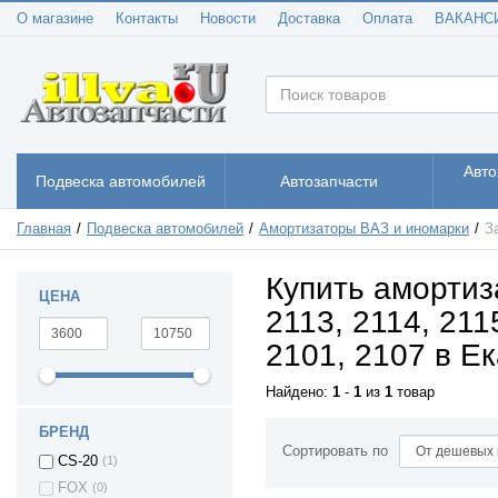
О магазине
Контакты
Новости
Доставка
Оплата
ВАКАНС
Авто
Подвеска автомобилей
Автозапчасти
Главная
Подвеска автомобилей
Амортизаторы ВАЗ и иномарки
З
Купить амортиз
ЦЕНА
2113, 2114, 211
2101, 2107 в Е
Найдено:
1
-
1
из
1
товар
БРЕНД
Сортировать по
CS-20
(1)
FOX
(0)