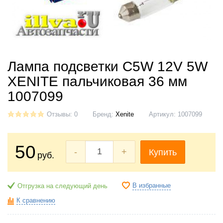
Лампа подсветки C5W 12V 5W
XENITE пальчиковая 36 мм
1007099
Отзывы: 0
Бренд:
Xenite
Артикул:
1007099
50
-
+
Купить
руб.
В избранные
Отгрузка на следующий день
К сравнению