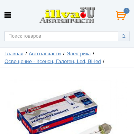
0
Главная
Автозапчасти
Электрика
Освещение - Ксенон, Галоген, Led, Bi-led