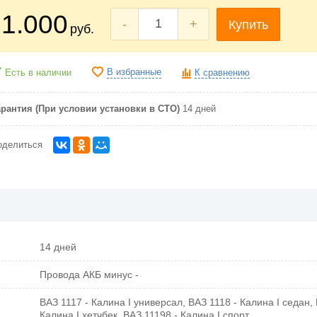
1.000
-
+
Купить
руб.
В избранные
Есть в наличии
К сравнению
арантия (При условии установки в СТО)
14 дней
оделиться
14 дней
Провода АКБ минус -
ВАЗ 1117 - Калина I универсал, ВАЗ 1118 - Калина I седан, 
Калина I хетчбек, ВАЗ 11198 - Калина I спорт