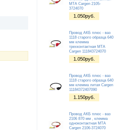
МТА Cargen 2105-
3724070
1.050
руб.
Провод АКБ плюс - ваз
1118 старого образца 640
мм клемма
трехконтактная МТА
Cargen 111843724070
1.050
руб.
Провод АКБ плюс - ваз
1118 старого образца 640
мм клемма литая Cargen
11184372407090
1.150
руб.
Провод АКБ плюс - ваз
2106 870 мм , клемма
одноконтактная МТА
Cargen 2106-3724070