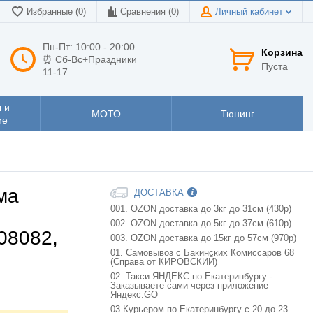
Избранные (0)
Сравнения (
0
)
Личный кабинет
Пн-Пт: 10:00 - 20:00
Корзина
⏰ Сб-Вс+Праздники
Пуста
11-17
 и
МОТО
Тюнинг
ие
ма
ДОСТАВКА
001. OZON доставка до 3кг до 31см (430р)
002. OZON доставка до 5кг до 37см (610р)
08082,
003. OZON доставка до 15кг до 57см (970р)
01. Самовывоз с Бакинских Комиссаров 68
(Справа от КИРОВСКИЙ)
02. Такси ЯНДЕКС по Екатеринбургу -
Заказываете сами через приложение
Яндекс.GO
03 Курьером по Екатеринбургу с 20 до 23