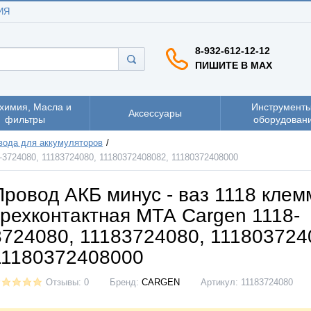
ИЯ
8-932-612-12-12
ПИШИТЕ В MAX
химия, Масла и
Инструменты
Аксессуары
фильтры
оборудован
вода для аккумуляторов
-3724080, 11183724080, 11180372408082, 11180372408000
Провод АКБ минус - ваз 1118 клем
трехконтактная МТА Cargen 1118-
3724080, 11183724080, 111803724
11180372408000
Отзывы: 0
Бренд:
CARGEN
Артикул:
11183724080