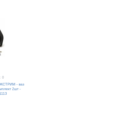
: 0
ЭКСТРИМ - ваз
мплект 2шт -
1113