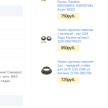
Duster, Sandero
6001548403, 8200307941
Asam 30322
750
руб.
Чашки пружины верхние
с резинкой - ваз 1118
Лада Калина артикул
1118-2902760/23
950
руб.
Чашка пружины верхняя
1шт - передней стойки
для 2170 1118 2190 шт
тник/ Самара1,
Автоваз 21700-2902760
. хетч, ВАЗ
725
руб.
I седан