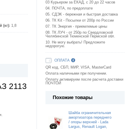
03 Курьером за ЕКАД, с 20 до 22 часов
04. ПОЧТА, по предоплате
05. СДЭК - бережная и быстрая доставка
06. ТК Kit - Посылки от 200р по России
 (кг):
1,8
07. ТК Энергия - приемлемые цены
08. ТК ЛУЧ - от 250р по Свердловской
Челябинской Тюменской Пермской обл.
10. Не могу выбрать! Предложите
недорогую.
ОПЛАТА
QR код, СБП, МИР, VISA, MasterCard
Оплата наличными при получении.
Оплату активируем после расчета доставки
ПОЧТОЙ
АЗ 2113
Похожие товары
Шайба ограничительная
и.
амортизатора переднего
/ опоры верхней - Lada
Largus, Renault Logan,