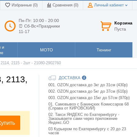
Избранные (0)
Сравнения (
0
)
Личный кабинет
Пн-Пт: 10:00 - 20:00
Корзина
⏰ Сб-Вс+Праздники
Пуста
11-17
 и
МОТО
Тюнинг
ие
2114, 2115 - 2шт - 21080-2902760
, 2113,
ДОСТАВКА
001. OZON доставка до 3кг до 31см (430р)
002. OZON доставка до 5кг до 37см (610р)
003. OZON доставка до 15кг до 57см (970р)
01. Самовывоз с Бакинских Комиссаров 68
(Справа от КИРОВСКИЙ)
02. Такси ЯНДЕКС по Екатеринбургу -
Заказываете сами через приложение
Купить
Яндекс.GO
03 Курьером по Екатеринбургу с 20 до 23
часов