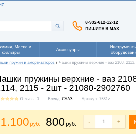
ИЯ
8-932-612-12-12
ПИШИТЕ В MAX
химия, Масла и
Инструменты
Аксессуары
фильтры
оборудован
ашки пружин и амортизаторов
Чашки пружины верхние - ваз 2108, 2113, 
Чашки пружины верхние - ваз 2108
2114, 2115 - 2шт - 21080-2902760
Отзывы: 0
Бренд:
СААЗ
Артикул:
7531v
1.100
800
-
+
руб.
руб.