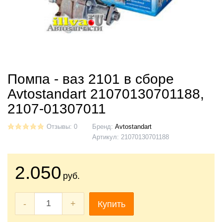
Помпа - ваз 2101 в сборе
Avtostandart 21070130701188,
2107-01307011
Отзывы: 0
Бренд:
Avtostandart
Артикул:
21070130701188
2.050
руб.
-
+
Купить