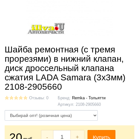
Шайба ремонтная (с тремя
прорезями) в нижний клапан,
диск дроссельный клапана
сжатия LADA Samara (3х3мм)
2108-2905660
Отзывы: 0
Бренд:
Remka - Тольятти
Артикул:
2108-2905660
20
-
+
Купить