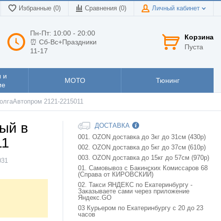
Избранные (0)
Сравнения (
0
)
Личный кабинет
Пн-Пт: 10:00 - 20:00
Корзина
⏰ Сб-Вс+Праздники
Пуста
11-17
 и
МОТО
Тюнинг
ие
ВолгаАвтопром 2121-2215011
ый в
ДОСТАВКА
001. OZON доставка до 3кг до 31см (430р)
11
002. OZON доставка до 5кг до 37см (610р)
003. OZON доставка до 15кг до 57см (970р)
031
01. Самовывоз с Бакинских Комиссаров 68
(Справа от КИРОВСКИЙ)
02. Такси ЯНДЕКС по Екатеринбургу -
Заказываете сами через приложение
Яндекс.GO
03 Курьером по Екатеринбургу с 20 до 23
часов