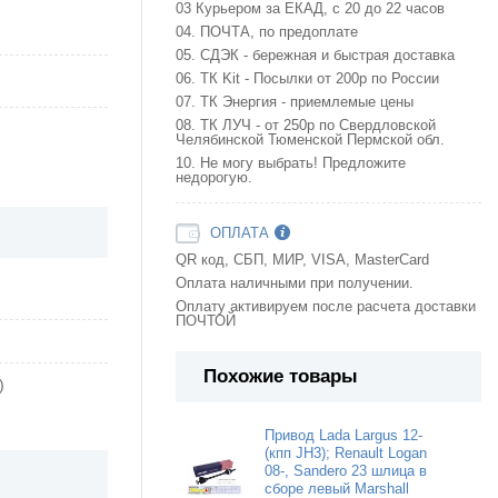
03 Курьером за ЕКАД, с 20 до 22 часов
04. ПОЧТА, по предоплате
05. СДЭК - бережная и быстрая доставка
06. ТК Kit - Посылки от 200р по России
07. ТК Энергия - приемлемые цены
08. ТК ЛУЧ - от 250р по Свердловской
Челябинской Тюменской Пермской обл.
10. Не могу выбрать! Предложите
недорогую.
ОПЛАТА
QR код, СБП, МИР, VISA, MasterCard
Оплата наличными при получении.
Оплату активируем после расчета доставки
ПОЧТОЙ
Похожие товары
)
Привод Lada Largus 12-
(кпп JH3); Renault Logan
08-, Sandero 23 шлица в
сборе левый Marshall