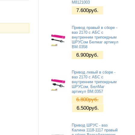
M8121003
7.600
руб.
Привод правый в сборе -
ваз 2170 с АБС с
внутренним трипоидным
ШРУСом Белмаг артикул
BM.0358
6.900
руб.
Привод левый в сборе -
ваз 2170 с АБС с
внутренним трипоидным
ШРУСом, БелМаг
артикул BM.0357
6.800
руб.
6.500
руб.
Привод ШРУС - ваз
Калина 1118-1117 правый
в сборе ВолгаАвтопром