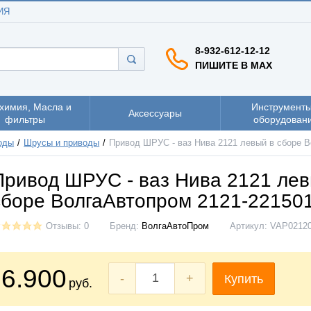
ИЯ
8-932-612-12-12
ПИШИТЕ В MAX
химия, Масла и
Инструменты
Аксессуары
фильтры
оборудован
оды
Шрусы и приводы
Привод ШРУС - ваз Нива 2121 левый в сборе 
Привод ШРУС - ваз Нива 2121 лев
сборе ВолгаАвтопром 2121-22150
Отзывы: 0
Бренд:
ВолгаАвтоПром
Артикул:
VAP0212
6.900
-
+
Купить
руб.