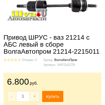
Привод ШРУС - ваз 21214 с
АБС левый в сборе
ВолгаАвтопром 21214-2215011
Отзывы: 0
Бренд:
ВолгаАвтоПром
Артикул:
VAP2142278
6.800
руб.
-
+
Купить