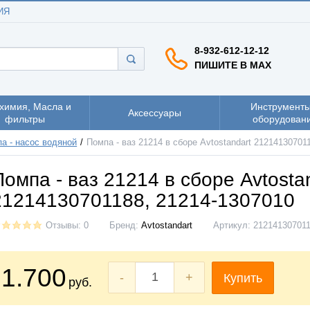
ИЯ
8-932-612-12-12
ПИШИТЕ В MAX
химия, Масла и
Инструменты
Аксессуары
фильтры
оборудован
а - насос водяной
Помпа - ваз 21214 в сборе Avtostandart 21214130701
Помпа - ваз 21214 в сборе Avtosta
21214130701188, 21214-1307010
Отзывы: 0
Бренд:
Avtostandart
Артикул:
21214130701
1.700
-
+
Купить
руб.