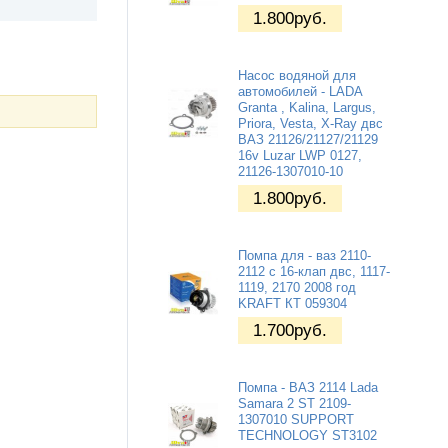
1.800
руб.
Насос водяной для
автомобилей - LADA
Granta , Kalina, Largus,
Priora, Vesta, X-Ray двс
ВАЗ 21126/21127/21129
16v Luzar LWP 0127,
21126-1307010-10
1.800
руб.
Помпа для - ваз 2110-
2112 с 16-клап двс, 1117-
1119, 2170 2008 год
KRAFT КТ 059304
1.700
руб.
Помпа - ВАЗ 2114 Lada
Samara 2 ST 2109-
1307010 SUPPORT
TECHNOLOGY ST3102