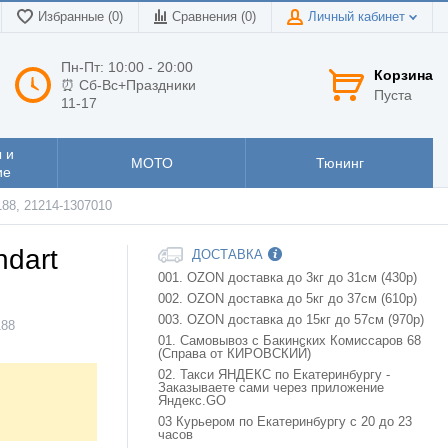
Избранные (0)
Сравнения (
0
)
Личный кабинет
Пн-Пт: 10:00 - 20:00
Корзина
⏰ Сб-Вс+Праздники
Пуста
11-17
 и
МОТО
Тюнинг
ие
188, 21214-1307010
ndart
ДОСТАВКА
001. OZON доставка до 3кг до 31см (430р)
002. OZON доставка до 5кг до 37см (610р)
003. OZON доставка до 15кг до 57см (970р)
188
01. Самовывоз с Бакинских Комиссаров 68
(Справа от КИРОВСКИЙ)
02. Такси ЯНДЕКС по Екатеринбургу -
Заказываете сами через приложение
Яндекс.GO
03 Курьером по Екатеринбургу с 20 до 23
часов