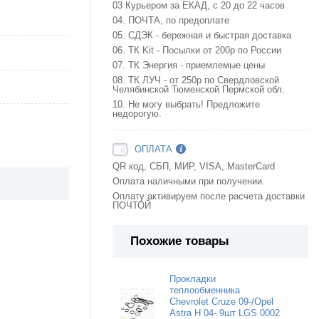
03 Курьером за ЕКАД, с 20 до 22 часов
04. ПОЧТА, по предоплате
05. СДЭК - бережная и быстрая доставка
06. ТК Kit - Посылки от 200р по России
07. ТК Энергия - приемлемые цены
08. ТК ЛУЧ - от 250р по Свердловской
Челябинской Тюменской Пермской обл.
10. Не могу выбрать! Предложите
недорогую.
ОПЛАТА
QR код, СБП, МИР, VISA, MasterCard
Оплата наличными при получении.
Оплату активируем после расчета доставки
ПОЧТОЙ
Похожие товары
Прокладки
теплообменника
Chevrolet Cruze 09-/Opel
Astra H 04- 9шт LGS 0002