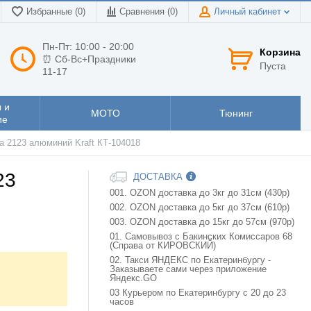
Избранные (0)
Сравнения (
0
)
Личный кабинет
Пн-Пт: 10:00 - 20:00
Корзина
⏰ Сб-Вс+Праздники
Пуста
11-17
 и
МОТО
Тюнинг
ие
а 2123 алюминий Kraft КТ-104018
23
ДОСТАВКА
001. OZON доставка до 3кг до 31см (430р)
002. OZON доставка до 5кг до 37см (610р)
003. OZON доставка до 15кг до 57см (970р)
01. Самовывоз с Бакинских Комиссаров 68
(Справа от КИРОВСКИЙ)
02. Такси ЯНДЕКС по Екатеринбургу -
Заказываете сами через приложение
Яндекс.GO
03 Курьером по Екатеринбургу с 20 до 23
часов