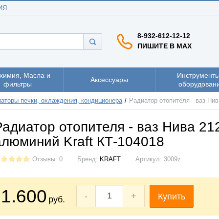
ИЯ
8-932-612-12-12
ПИШИТЕ В MAX
химия, Масла и
Инструменты
Аксессуары
фильтры
оборудован
аторы печки, охлаждения, кондиционера
Радиатор отопителя - ваз Нив
Радиатор отопителя - ваз Нива 21
алюминий Kraft КТ-104018
Отзывы: 0
Бренд:
KRAFT
Артикул:
3009z
1.600
-
+
Купить
руб.