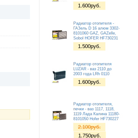
1.600
руб.
Радиатор отопителя -
ГАЗель D 16 алюм 3302-
8101060 GAZ, GAZelle,
Sobol HOFER HF730231
1.500
руб.
Радиатор отопителя
LUZAR - ваз 2110 до
2003 года LRh 0110
1.600
руб.
Радиатор отопителя,
печки - ваз 1117, 1118,
1119 Лада Калина 11180-
8101050 Hofer HF730227
2.100
руб.
1.750
руб.