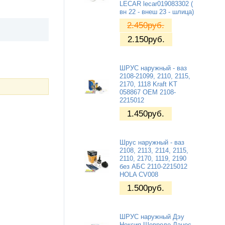
LECAR lecar019083302 (
вн 22 - внеш 23 - шлица)
2.450
руб.
2.150
руб.
ШРУС наружный - ваз
2108-21099, 2110, 2115,
2170, 1118 Kraft KT
058867 OEM 2108-
2215012
1.450
руб.
Шрус наружный - ваз
2108, 2113, 2114, 2115,
2110, 2170, 1119, 2190
без АБС 2110-2215012
HOLA CV008
1.500
руб.
ШРУС наружный Дэу
Нексия Шевроле Ланос