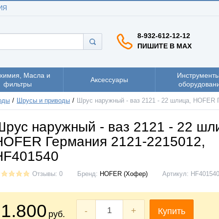
ИЯ
8-932-612-12-12
ПИШИТЕ В MAX
химия, Масла и
Инструменты
Аксессуары
фильтры
оборудован
оды
Шрусы и приводы
Шрус наружный - ваз 2121 - 22 шлица, HOFER 
Шрус наружный - ваз 2121 - 22 шл
HOFER Германия 2121-2215012,
HF401540
Отзывы: 0
Бренд:
HOFER (Хофер)
Артикул:
HF40154
1.800
-
+
Купить
руб.