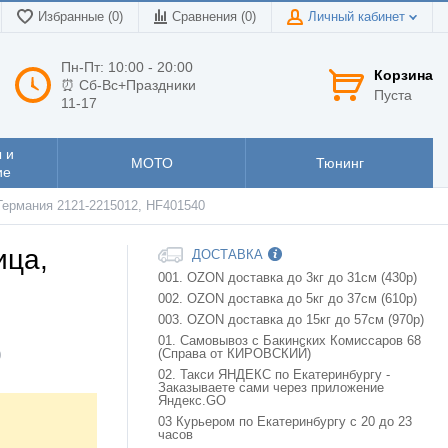
Избранные (0)
Сравнения (
0
)
Личный кабинет
Пн-Пт: 10:00 - 20:00
Корзина
⏰ Сб-Вс+Праздники
Пуста
11-17
 и
МОТО
Тюнинг
ие
Германия 2121-2215012, HF401540
ица,
ДОСТАВКА
001. OZON доставка до 3кг до 31см (430р)
002. OZON доставка до 5кг до 37см (610р)
003. OZON доставка до 15кг до 57см (970р)
01. Самовывоз с Бакинских Комиссаров 68
(Справа от КИРОВСКИЙ)
0
02. Такси ЯНДЕКС по Екатеринбургу -
Заказываете сами через приложение
Яндекс.GO
03 Курьером по Екатеринбургу с 20 до 23
часов